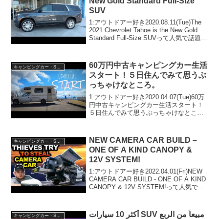
New Gold Standard Full-Size
SUV
1:アウトドアー好き2020.08.11(Tue)The
2021 Chevrolet Tahoe is the New Gold
Standard Full-Size SUVって人気で話題ら
しいぞ、見逃さないで！！2:アウトドア
ー好き20...
60万円中古キャンピングカー生活
キャンピングカー・SUV人気車種
スタート！５日住んでみて思うぶ
っちゃけなところ。
1:アウトドアー好き2020.04.07(Tue)60万
円中古キャンピングカー生活スタート！
５日住んでみて思うぶっちゃけなとこ
ろ。って人気で話題らしいぞ、見逃さな
いで！！2:アウトドアー好き
2020.04.07(Tue)この動画は注目です！...
NEW CAMERA CAR BUILD –
キャンピングカー・SUV人気車種
ONE OF A KIND CANOPY &
12V SYSTEM!
1:アウトドアー好き2022.04.01(Fri)NEW
CAMERA CAR BUILD - ONE OF A KIND
CANOPY & 12V SYSTEM!って人気で話
題らしいぞ、見逃さないで！！2:アウト
ドアー好き2022.04....
أكثر 10 سيارات SUV مبيعاً من الربع
キャンピングカー・SUV人気車種