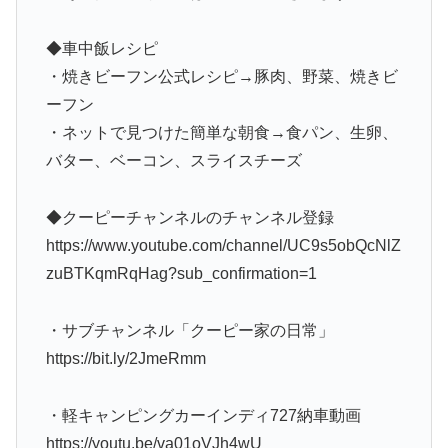
◆車中飯レシピ
・焼きビーフン公式レシピ→豚肉、野菜、焼きビ
ーフン
・ネットで見つけた簡単な朝食→食パン、生卵、
バター、ベーコン、スライスチーズ
◆クーピーチャンネルのチャンネル登録
https://www.youtube.com/channel/UC9s5obQcNlZ
zuBTKqmRqHag?sub_confirmation=1
・サブチャンネル「クーピー家の日常」
https://bit.ly/2JmeRmm
・軽キャンピングカーインディ727納車動画
https://youtu.be/va01oVJh4wU