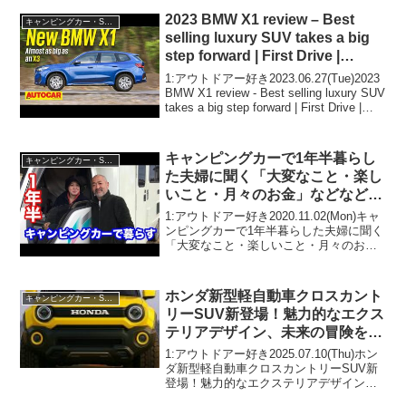
2023.02.08(Wed)この動画は注目です！...
2023 BMW X1 review – Best
キャンピングカー・SUV人気車種
selling luxury SUV takes a big
step forward | First Drive |
Autocar India
1:アウトドアー好き2023.06.27(Tue)2023
BMW X1 review - Best selling luxury SUV
takes a big step forward | First Drive |
Autocar I...
キャンピングカーで1年半暮らし
キャンピングカー・SUV人気車種
た夫婦に聞く「大変なこと・楽し
いこと・月々のお金」などなど〜
新企画「キャンピングカーってど
1:アウトドアー好き2020.11.02(Mon)キャ
うなん」第２弾！
ンピングカーで1年半暮らした夫婦に聞く
「大変なこと・楽しいこと・月々のお
金」などなど〜新企画「キャンピングカ
ーってどうなん」第２弾！って人気で話
題らしいぞ、見逃さないで！！2:アウト
ホンダ新型軽自動車クロスカント
キャンピングカー・SUV人気車種
ドア...
リーSUV新登場！魅力的なエクス
テリアデザイン、未来の冒険を予
感させる一台！
1:アウトドアー好き2025.07.10(Thu)ホン
ダ新型軽自動車クロスカントリーSUV新
登場！魅力的なエクステリアデザイン、
未来の冒険を予感させる一台！って人気