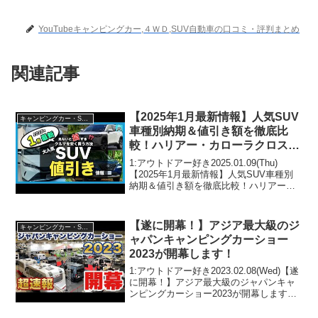
YouTubeキャンピングカー,４ＷＤ,SUV自動車の口コミ・評判まとめ
関連記事
【2025年1月最新情報】人気SUV
キャンピングカー・SUV人気車種
車種別納期＆値引き額を徹底比
較！ハリアー・カローラクロス・
ZR-V・エクストレイル・フォレ
1:アウトドアー好き2025.01.09(Thu)
スター・ヴェゼル・ヤリスクロ
【2025年1月最新情報】人気SUV車種別
納期＆値引き額を徹底比較！ハリアー・
ス・CX-80・CX-60・WR-V他
カローラクロス・ZR-V・エクストレイ
ル・フォレスター・ヴェゼル・ヤリスク
ロス・CX-80・CX-60・WR-V...
【遂に開幕！】アジア最大級のジ
キャンピングカー・SUV人気車種
ャパンキャンピングカーショー
2023が開幕します！
1:アウトドアー好き2023.02.08(Wed)【遂
に開幕！】アジア最大級のジャパンキャ
ンピングカーショー2023が開幕します！
って人気で話題らしいぞ、見逃さない
で！！2:アウトドアー好き