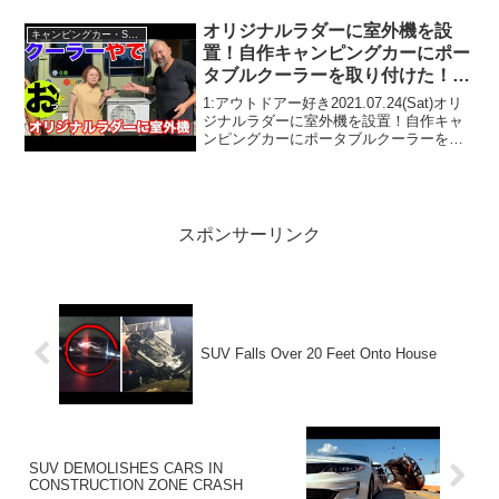
で話題らしいぞ、見逃さないで！！2:ア
ウトドアー好き2025.07.10(T...
オリジナルラダーに室外機を設
キャンピングカー・SUV人気車種
置！自作キャンピングカーにポー
タブルクーラーを取り付けた！予
想以上の出来栄えに感動！
1:アウトドアー好き2021.07.24(Sat)オリ
ジナルラダーに室外機を設置！自作キャ
ンピングカーにポータブルクーラーを取
り付けた！予想以上の出来栄えに感動！
って人気で話題らしいぞ、見逃さない
で！！2:アウトドアー好き2021.07.2...
スポンサーリンク
SUV Falls Over 20 Feet Onto House
SUV DEMOLISHES CARS IN
CONSTRUCTION ZONE CRASH