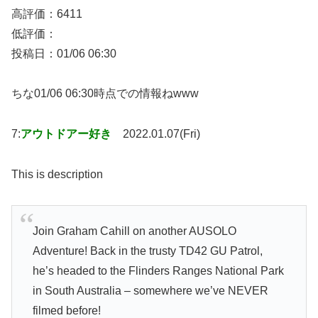
高評価：6411
低評価：
投稿日：01/06 06:30
ちな01/06 06:30時点での情報ねwww
7:
アウトドアー好き
2022.01.07(Fri)
This is description
Join Graham Cahill on another AUSOLO
Adventure! Back in the trusty TD42 GU Patrol,
he’s headed to the Flinders Ranges National Park
in South Australia – somewhere we’ve NEVER
filmed before!