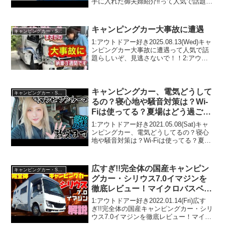
手に入れた御夫婦紹介‼️って人気で話題ら
しいぞ、見逃さないで！！2:アウトドア
ー好き2020.08.16(Sun)この動画は注目で
す！3:アウトドア...
キャンピングカー大事故に遭遇
キャンピングカー・SUV人気車種
1:アウトドアー好き2025.08.13(Wed)キャ
ンピングカー大事故に遭遇って人気で話
題らしいぞ、見逃さないで！！2:アウト
ドアー好き2025.08.13(Wed)この動画は注
目です！3:アウトドアー好き
2025.08.13(Wed...
キャンピングカー、電気どうして
キャンピングカー・SUV人気車種
るの？寝心地や騒音対策は？Wi-
Fiは使ってる？夏場はどう過ご
す？皆さんからの質問にガチで答
1:アウトドアー好き2021.05.08(Sat)キャ
えます
ンピングカー、電気どうしてるの？寝心
地や騒音対策は？Wi-Fiは使ってる？夏場
はどう過ごす？皆さんからの質問にガチ
で答えますって人気で話題らしいぞ、見
逃さないで！！2:アウトドアー好き2...
広すぎ!!完全体の国産キャンピン
キャンピングカー・SUV人気車種
グカー・シリウス7.0イマジンを
徹底レビュー！マイクロバスベー
スのバスコンキャンピングカーよ
1:アウトドアー好き2022.01.14(Fri)広す
り上級のセミフルコン！フィール
ぎ!!完全体の国産キャンピングカー・シリ
ウス7.0イマジンを徹底レビュー！マイク
ドライフ発・エアコンにシャワ
ロバスベースのバスコンキャンピングカ