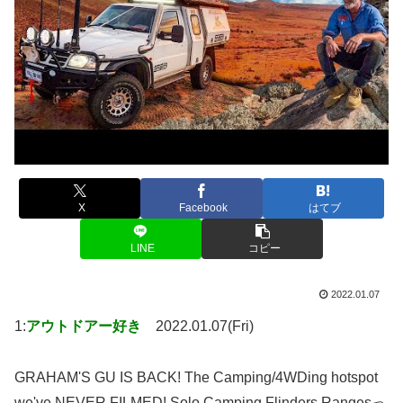
X
Facebook
はてブ
LINE
コピー
2022.01.07
1:
アウトドアー好き
2022.01.07(Fri)
GRAHAM'S GU IS BACK! The Camping/4WDing hotspot
we've NEVER FILMED! Solo Camping Flinders Rangesっ