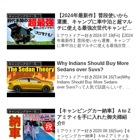
【2024年最新作】普段使いから
キャンピングカー・SUV人気車種
運搬、キャンプに車中泊と超マル
チに使える最強次世代キャンピン
グカーSUSHI STYLE 竹を徹底紹
1:アウトドアー好き2024.07.19(Fri)【2024
介します！【スシスタイル】
年最新作】普段使いから運搬、キャンプ
に車中泊と超マルチに使える最強次世代
キャンピングカーSUSHI STYLE 竹を徹
底紹介します！【スシスタイル】って人
気で話題らしいぞ、見逃さな...
Why Indians Should Buy More
キャンピングカー・SUV人気車種
Sedans over Suvs?
1:アウトドアー好き2024.04.16(Tue)Why
Indians Should Buy More Sedans
over Suvs?って人気で話題らしいぞ、見
逃さないで！！2:アウトドアー好き
2024.04.16(Tue)この動画は...
【キャンピングカー納車】ＡtoＺ
キャンピングカー・SUV人気車種
アミティを手に入れた御夫婦紹
介‼️
1:アウトドアー好き2020.08.16(Sun)【キ
ャンピングカー納車】ＡtoＺアミティを