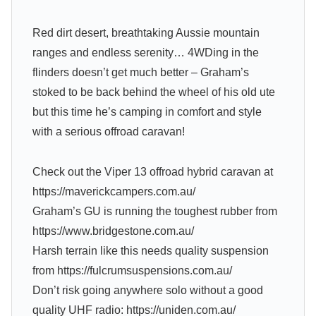
Red dirt desert, breathtaking Aussie mountain
ranges and endless serenity… 4WDing in the
flinders doesn’t get much better – Graham’s
stoked to be back behind the wheel of his old ute
but this time he’s camping in comfort and style
with a serious offroad caravan!
Check out the Viper 13 offroad hybrid caravan at
https://maverickcampers.com.au/
Graham’s GU is running the toughest rubber from
https://www.bridgestone.com.au/
Harsh terrain like this needs quality suspension
from https://fulcrumsuspensions.com.au/
Don’t risk going anywhere solo without a good
quality UHF radio: https://uniden.com.au/