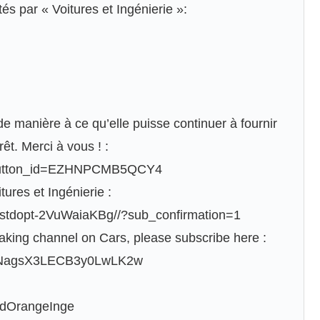
és par « Voitures et Ingénierie »:
e manière à ce qu’elle puisse continuer à fournir
rêt. Merci à vous ! :
d_button_id=EZHNPCMB5QCY4
ures et Ingénierie :
cstdopt-2VuWaiaKBg//?sub_confirmation=1
aking channel on Cars, please subscribe here :
ULNagsX3LECB3y0LwLK2w
idOrangeInge