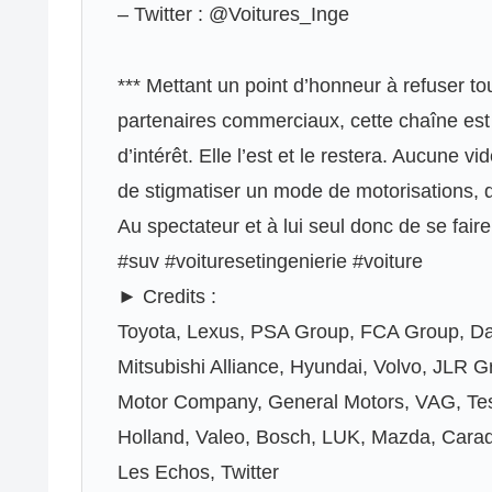
– Twitter : @Voitures_Inge
*** Mettant un point d’honneur à refuser t
partenaires commerciaux, cette chaîne est 
d’intérêt. Elle l’est et le restera. Aucune 
de stigmatiser un mode de motorisations, 
Au spectateur et à lui seul donc de se faire
#suv #voituresetingenierie #voiture
► Credits :
Toyota, Lexus, PSA Group, FCA Group, D
Mitsubishi Alliance, Hyundai, Volvo, JLR
Motor Company, General Motors, VAG, Tesl
Holland, Valeo, Bosch, LUK, Mazda, Carad
Les Echos, Twitter