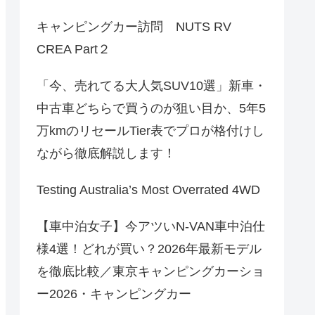
キャンピングカー訪問 NUTS RV
CREA Part２
「今、売れてる大人気SUV10選」新車・
中古車どちらで買うのが狙い目か、5年5
万kmのリセールTier表でプロが格付けし
ながら徹底解説します！
Testing Australia’s Most Overrated 4WD
【車中泊女子】今アツいN-VAN車中泊仕
様4選！どれが買い？2026年最新モデル
を徹底比較／東京キャンピングカーショ
ー2026・キャンピングカー