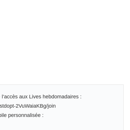
e l’accès aux Lives hebdomadaires :
cstdopt-2VuWaiaKBg/join
ile personnalisée :