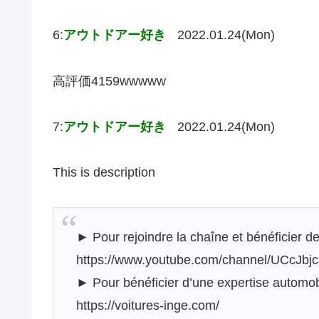
6:
アウトドアー好き
2022.01.24(Mon)
高評価4159wwwww
7:
アウトドアー好き
2022.01.24(Mon)
This is description
► Pour rejoindre la chaîne et bénéficier d
https://www.youtube.com/channel/UCcJbj
► Pour bénéficier d’une expertise automob
https://voitures-inge.com/