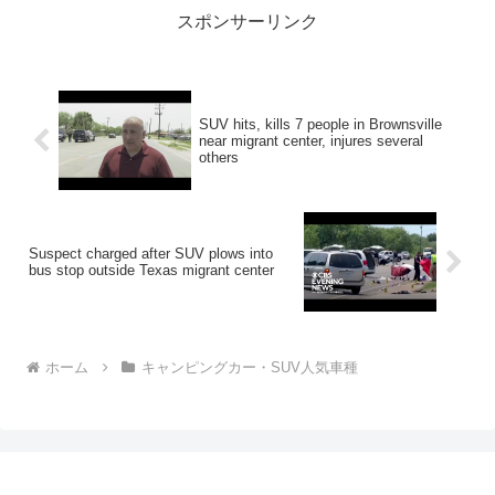
スポンサーリンク
SUV hits, kills 7 people in Brownsville
near migrant center, injures several
others
Suspect charged after SUV plows into
bus stop outside Texas migrant center
ホーム
キャンピングカー・SUV人気車種