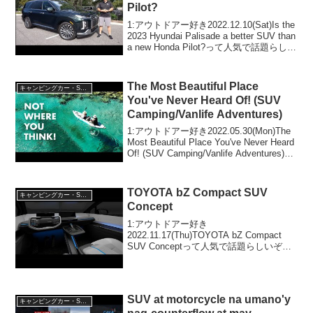
Pilot?
1:アウトドアー好き2022.12.10(Sat)Is the
2023 Hyundai Palisade a better SUV than
a new Honda Pilot?って人気で話題らしい
ぞ、見逃さないで！！2:アウトドアー好
き...
The Most Beautiful Place
キャンピングカー・SUV人気車種
You've Never Heard Of! (SUV
Camping/Vanlife Adventures)
1:アウトドアー好き2022.05.30(Mon)The
Most Beautiful Place You've Never Heard
Of! (SUV Camping/Vanlife Adventures)っ
て人気で話題らしいぞ、見逃さ...
TOYOTA bZ Compact SUV
キャンピングカー・SUV人気車種
Concept
1:アウトドアー好き
2022.11.17(Thu)TOYOTA bZ Compact
SUV Conceptって人気で話題らしいぞ、
見逃さないで！！2:アウトドアー好き
2022.11.17(Thu)この動画は注目です！3:
アウトドアー好き2...
SUV at motorcycle na umano'y
キャンピングカー・SUV人気車種