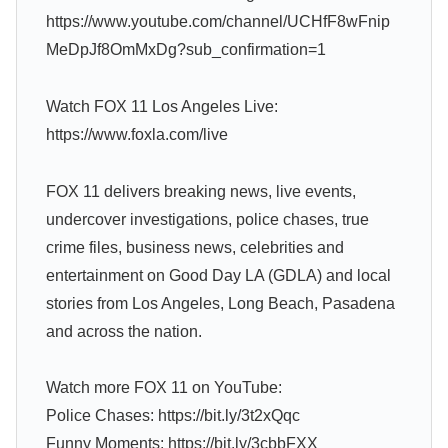
https://www.youtube.com/channel/UCHfF8wFnip
MeDpJf8OmMxDg?sub_confirmation=1
Watch FOX 11 Los Angeles Live:
https://www.foxla.com/live
FOX 11 delivers breaking news, live events,
undercover investigations, police chases, true
crime files, business news, celebrities and
entertainment on Good Day LA (GDLA) and local
stories from Los Angeles, Long Beach, Pasadena
and across the nation.
Watch more FOX 11 on YouTube:
Police Chases: https://bit.ly/3t2xQqc
Funny Moments: https://bit.ly/3cbbFXX