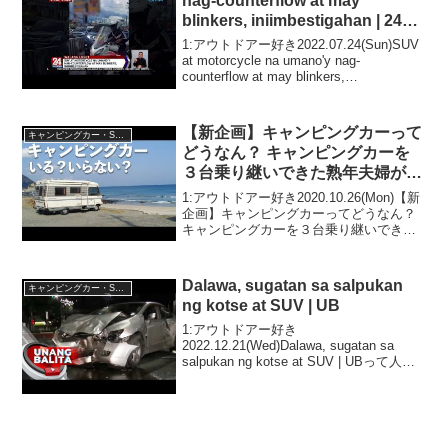
nag-counterflow at may
blinkers, iniimbestigahan | 24
Oras Weekend
1:アウトドアー好き2022.07.24(Sun)SUV
at motorcycle na umano'y nag-
counterflow at may blinkers,
iniimbestigahan | 24 Oras Weekend...
【新企画】キャンピングカーって
キャンピングカー・SUV人気車種
どうなん？ キャンピングカーを
３台乗り継いできた熟年夫婦が考
えた「キャンピングカーいる？い
1:アウトドアー好き2020.10.26(Mon)【新
らない？」
企画】キャンピングカーってどうなん？
キャンピングカーを３台乗り継いできた
熟年夫婦が考えた「キャンピングカーい
る？いらない？」って人気で話題らしい
ぞ、見逃さないで！！2:アウトドアー好
Dalawa, sugatan sa salpukan
キャンピングカー・SUV人気車種
き...
ng kotse at SUV | UB
1:アウトドアー好き
2022.12.21(Wed)Dalawa, sugatan sa
salpukan ng kotse at SUV | UBって人気
で話題らしいぞ、見逃さないで！！2:ア
ウトドアー好き2022.12.21(Wed)この...