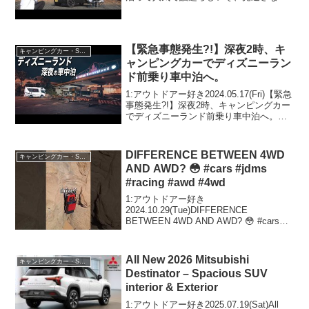
で！！2:アウトドアー好き
2021.01.17(Sun)この動画は注目です！3:
アウトドアー好き2021.01.1...
【緊急事態発生?!】深夜2時、キ
キャンピングカー・SUV人気車種
ャンピングカーでディズニーラン
ド前乗り車中泊へ。
1:アウトドアー好き2024.05.17(Fri)【緊急
事態発生?!】深夜2時、キャンピングカー
でディズニーランド前乗り車中泊へ。っ
て人気で話題らしいぞ、見逃さない
で！！2:アウトドアー好き2024.05.17(Fri)
この動画は注目です！...
DIFFERENCE BETWEEN 4WD
キャンピングカー・SUV人気車種
AND AWD? 😳 #cars #jdms
#racing #awd #4wd
1:アウトドアー好き
2024.10.29(Tue)DIFFERENCE
BETWEEN 4WD AND AWD? 😳 #cars
#jdms #racing #awd #4wdって人気で話題
らしいぞ、見逃さないで！！2:アウトド
アー好き20...
All New 2026 Mitsubishi
キャンピングカー・SUV人気車種
Destinator – Spacious SUV
interior & Exterior
1:アウトドアー好き2025.07.19(Sat)All