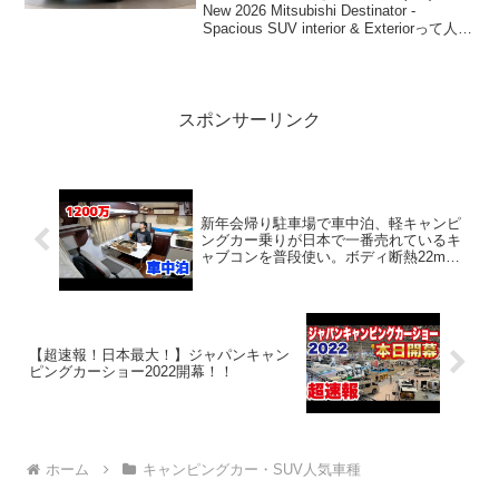
New 2026 Mitsubishi Destinator -
Spacious SUV interior & Exteriorって人気
で話題らしいぞ、見逃さないで！！2:ア
ウトド...
スポンサーリンク
新年会帰り駐車場で車中泊、軽キャンピ
ングカー乗りが日本で一番売れているキ
ャブコンを普段使い。ボディ断熱22mm
と35mm違いを検証【ナッツRV クレア】
【超速報！日本最大！】ジャパンキャン
ピングカーショー2022開幕！！
ホーム
キャンピングカー・SUV人気車種