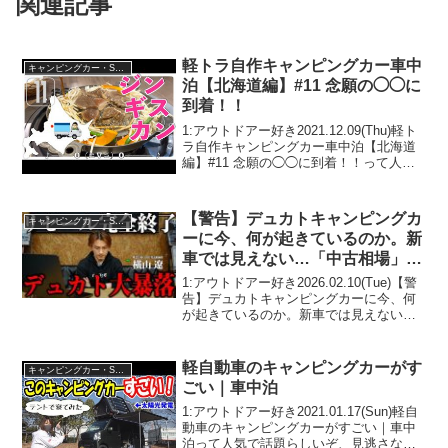
関連記事
軽トラ自作キャンピングカー車中
キャンピングカー・SUV人気車種
泊【北海道編】#11 念願の◯◯に
到着！！
1:アウトドアー好き2021.12.09(Thu)軽ト
ラ自作キャンピングカー車中泊【北海道
編】#11 念願の◯◯に到着！！って人気
で話題らしいぞ、見逃さないで！！2:ア
ウトドアー好き2021.12.09(Thu)この動画
は注目です！3:...
【警告】デュカトキャンピングカ
キャンピングカー・SUV人気車種
ーに今、何が起きているのか。新
車では見えない…「中古相場」の
リアルな話
1:アウトドアー好き2026.02.10(Tue)【警
告】デュカトキャンピングカーに今、何
が起きているのか。新車では見えない…
「中古相場」のリアルな話って人気で話
題らしいぞ、見逃さないで！！2:アウト
ドアー好き2026.02.10(Tue)...
軽自動車のキャンピングカーがす
キャンピングカー・SUV人気車種
ごい｜車中泊
1:アウトドアー好き2021.01.17(Sun)軽自
動車のキャンピングカーがすごい｜車中
泊って人気で話題らしいぞ、見逃さない