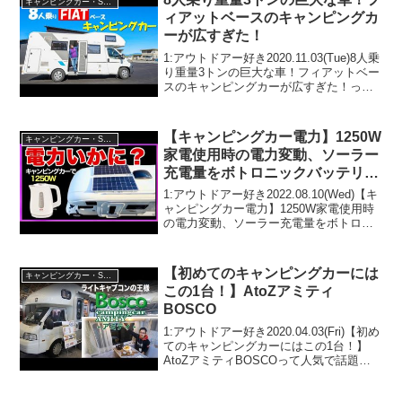
キャンピングカー・SUV人気車種
ィアットベースのキャンピングカ
ーが広すぎた！
1:アウトドアー好き2020.11.03(Tue)8人乗
り重量3トンの巨大な車！フィアットベー
スのキャンピングカーが広すぎた！って
人気で話題らしいぞ、見逃さないで！！
2:アウトドアー好き2020.11.03(Tue)この
動画は注目です！3:...
【キャンピングカー電力】1250W
キャンピングカー・SUV人気車種
家電使用時の電力変動、ソーラー
充電量をボトロニックバッテリー
残量計の数値で見せます。
1:アウトドアー好き2022.08.10(Wed)【キ
ャンピングカー電力】1250W家電使用時
の電力変動、ソーラー充電量をボトロニ
ックバッテリー残量計の数値で見せま
す。って人気で話題らしいぞ、見逃さな
いで！！2:アウトドアー好き2022.0...
【初めてのキャンピングカーには
キャンピングカー・SUV人気車種
この1台！】AtoZアミティ
BOSCO
1:アウトドアー好き2020.04.03(Fri)【初め
てのキャンピングカーにはこの1台！】
AtoZアミティBOSCOって人気で話題ら
しいぞ、見逃さないで！！2:アウトドア
ー好き2020.04.03(Fri)この動画は注目で