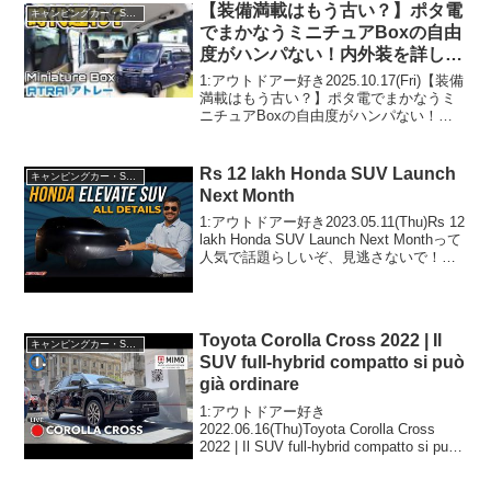
す！3:アウトド...
【装備満載はもう古い？】ポタ電
キャンピングカー・SUV人気車種
でまかなうミニチュアBoxの自由
度がハンパない！内外装を詳しく
レビュー【岡モータース】
1:アウトドアー好き2025.10.17(Fri)【装備
満載はもう古い？】ポタ電でまかなうミ
ニチュアBoxの自由度がハンパない！内
外装を詳しくレビュー【岡モータース】
って人気で話題らしいぞ、見逃さない
で！！2:アウトドアー好き2025.10...
Rs 12 lakh Honda SUV Launch
キャンピングカー・SUV人気車種
Next Month
1:アウトドアー好き2023.05.11(Thu)Rs 12
lakh Honda SUV Launch Next Monthって
人気で話題らしいぞ、見逃さないで！！
2:アウトドアー好き2023.05.11(Thu)この
動画は注目です！3:...
Toyota Corolla Cross 2022 | Il
キャンピングカー・SUV人気車種
SUV full-hybrid compatto si può
già ordinare
1:アウトドアー好き
2022.06.16(Thu)Toyota Corolla Cross
2022 | Il SUV full-hybrid compatto si può
già ordinareって人気で話題らしいぞ、見
逃さないで！！...