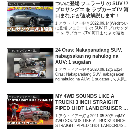
ついに登場 フェラーリ の SUV !?
キャンピングカー・SUV人気車種
プロサングエ を ラブカーズTV 河
口まなぶ が速攻解説します！
【1.5倍速視聴推奨】
1:アウトドアー好き2022.09.14(Wed)つい
に登場 フェラーリ の SUV !? プロサング
エ を ラブカーズTV 河口まなぶ が速攻解
説します！【1.5倍速視聴推奨】って人気
で話題らしいぞ、見逃さないで！！2:ア
ウトドアー好き2...
24 Oras: Nakaparadang SUV,
キャンピングカー・SUV人気車種
nabagsakan ng nahulog na
AUV; 1 sugatan
1:アウトドアー好き2020.09.12(Sat)24
Oras: Nakaparadang SUV, nabagsakan
ng nahulog na AUV; 1 sugatanって人気で
話題らしいぞ、見逃さないで！！2:アウ
トドアー好...
MY 4WD SOUNDS LIKE A
キャンピングカー・SUV人気車種
TRUCK! 3 INCH STRAIGHT
PIPED 1HDT LANDCRUISER –
best sounding 4wd
1:アウトドアー好き2021.05.30(Sun)MY
4WD SOUNDS LIKE A TRUCK! 3 INCH
STRAIGHT PIPED 1HDT LANDCRUISER
- best sounding 4wdって人気で話題ら
し...