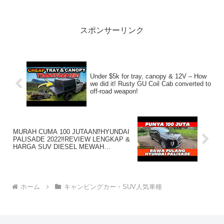
逃さないで！！2:アウトドアー好き
2020.07.06(Mon)こ...
スポンサーリンク
Under $5k for tray, canopy & 12V – How
we did it! Rusty GU Coil Cab converted to
off-road weapon!
MURAH CUMA 100 JUTAAN⁉️HYUNDAI
PALISADE 2022‼REVIEW LENGKAP &
HARGA SUV DIESEL MEWAH
TERBAIK❌❌
ホーム
キャンピングカー・SUV人気車種