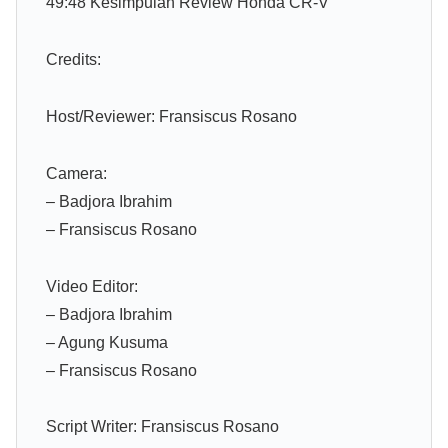
49:48 Kesimpulan Review Honda CR-V
Credits:
Host/Reviewer: Fransiscus Rosano
Camera:
– Badjora Ibrahim
– Fransiscus Rosano
Video Editor:
– Badjora Ibrahim
– Agung Kusuma
– Fransiscus Rosano
Script Writer: Fransiscus Rosano