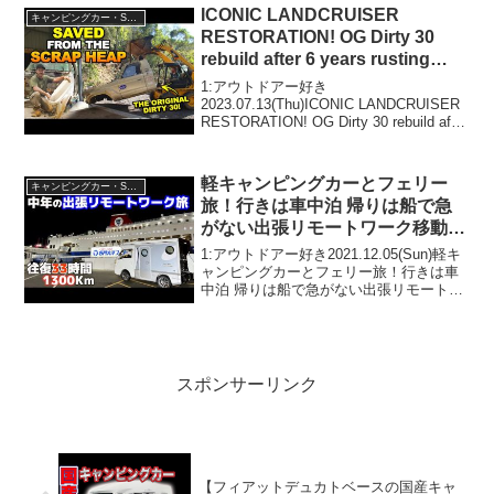
ICONIC LANDCRUISER
キャンピングカー・SUV人気車種
RESTORATION! OG Dirty 30
rebuild after 6 years rusting
away
1:アウトドアー好き
2023.07.13(Thu)ICONIC LANDCRUISER
RESTORATION! OG Dirty 30 rebuild after
6 years rusting awayって人気で話題らし
いぞ、見逃さない...
軽キャンピングカーとフェリー
キャンピングカー・SUV人気車種
旅！行きは車中泊 帰りは船で急
がない出張リモートワーク移動！
高速とフェリーどっちが安いか費
1:アウトドアー好き2021.12.05(Sun)軽キ
用比較【名門大洋フェリー福岡→
ャンピングカーとフェリー旅！行きは車
中泊 帰りは船で急がない出張リモートワ
大阪】
ーク移動！高速とフェリーどっちが安い
か費用比較【名門大洋フェリー福岡→大
阪】って人気で話題らしいぞ、見逃さな
いで...
スポンサーリンク
【フィアットデュカトベースの国産キャ