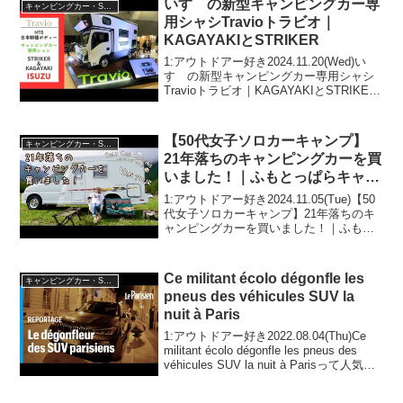
いすゞの新型キャンピングカー専
キャンピングカー・SUV人気車種
用シャシTravioトラビオ｜
KAGAYAKIとSTRIKER
1:アウトドアー好き2024.11.20(Wed)い
すゞの新型キャンピングカー専用シャシ
Travioトラビオ｜KAGAYAKIとSTRIKER
って人気で話題らしいぞ、見逃さない
で！！2:アウトドアー好き
2024.11.20(Wed)この動画...
【50代女子ソロカーキャンプ】
キャンピングカー・SUV人気車種
21年落ちのキャンピングカーを買
いました！｜ふもとっぱらキャン
プ場｜Van Tour, Vlog［50］
1:アウトドアー好き2024.11.05(Tue)【50
代女子ソロカーキャンプ】21年落ちのキ
ャンピングカーを買いました！｜ふもと
っぱらキャンプ場｜Van Tour, Vlog［50］
って人気で話題らしいぞ、見逃さない
で！！2:アウトドアー...
Ce militant écolo dégonfle les
キャンピングカー・SUV人気車種
pneus des véhicules SUV la
nuit à Paris
1:アウトドアー好き2022.08.04(Thu)Ce
militant écolo dégonfle les pneus des
véhicules SUV la nuit à Parisって人気で
話題らしいぞ、見逃さないで！！2:アウ
ト...