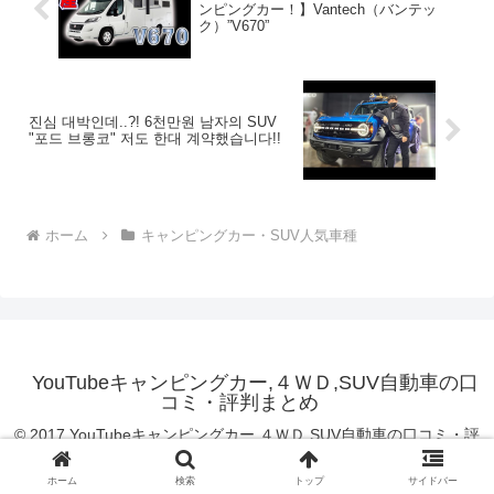
ンピングカー！】Vantech（バンテッ
ク）”V670”
진심 대박인데..?! 6천만원 남자의 SUV
"포드 브롱코" 저도 한대 계약했습니다!!
ホーム
キャンピングカー・SUV人気車種
YouTubeキャンピングカー,４ＷＤ,SUV自動車の口
コミ・評判まとめ
© 2017 YouTubeキャンピングカー,４ＷＤ,SUV自動車の口コミ・評
判まとめ.
ホーム
検索
トップ
サイドバー