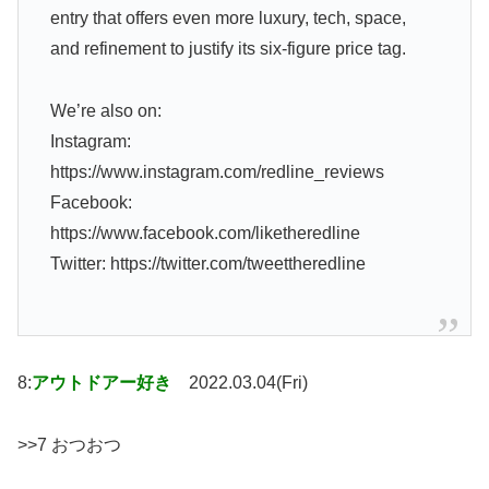
entry that offers even more luxury, tech, space,
and refinement to justify its six-figure price tag.
We’re also on:
Instagram:
https://www.instagram.com/redline_reviews
Facebook:
https://www.facebook.com/liketheredline
Twitter: https://twitter.com/tweettheredline
8:
アウトドアー好き
2022.03.04(Fri)
>>7 おつおつ