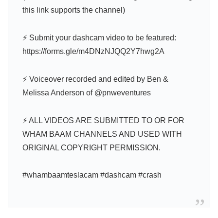
this link supports the channel)
⚡ Submit your dashcam video to be featured:
https://forms.gle/m4DNzNJQQ2Y7hwg2A
⚡ Voiceover recorded and edited by Ben &
Melissa Anderson of @pnweventures
⚡ ALL VIDEOS ARE SUBMITTED TO OR FOR
WHAM BAAM CHANNELS AND USED WITH
ORIGINAL COPYRIGHT PERMISSION.
#whambaamteslacam #dashcam #crash