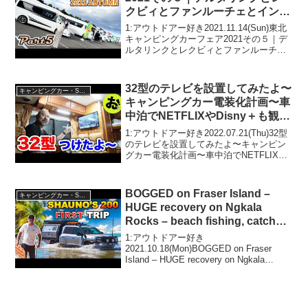
クビィとファンルーチェとインデ
ィアナRVとaddsetとティピーア
1:アウトドアー好き2021.11.14(Sun)東北
ウトドアデザインとアドリア
キャンピングカーフェア2021その５｜デ
ルタリンクとレクビィとファンルーチェ
とインディアナRVとaddsetとティピーア
ウトドアデザインとアドリアって人気で
話題らしいぞ、見逃さないで！！...
32型のテレビを設置してみたよ〜
キャンピングカー・SUV人気車種
キャンピングカー電装化計画〜車
中泊でNETFLIXやDisny＋も観れ
ちゃう！！
1:アウトドアー好き2022.07.21(Thu)32型
のテレビを設置してみたよ〜キャンピン
グカー電装化計画〜車中泊でNETFLIXや
Disny＋も観れちゃう！！って人気で話題
らしいぞ、見逃さないで！！2:アウトド
アー好き2022.07.2...
BOGGED on Fraser Island –
キャンピングカー・SUV人気車種
HUGE recovery on Ngkala
Rocks – beach fishing, catch
and cook
1:アウトドアー好き
2021.10.18(Mon)BOGGED on Fraser
Island – HUGE recovery on Ngkala
Rocks – beach fishing, catch and cookっ
て人気で話題ら...