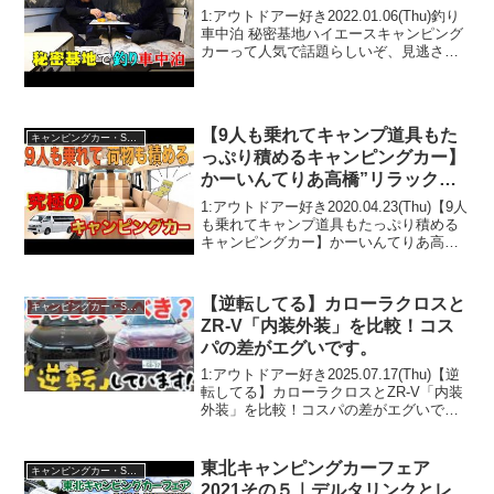
1:アウトドアー好き2022.01.06(Thu)釣り
車中泊 秘密基地ハイエースキャンピング
カーって人気で話題らしいぞ、見逃さな
いで！！2:アウトドアー好き
2022.01.06(Thu)この動画は注目です！3:
アウトドアー好き2022.01...
【9人も乗れてキャンプ道具もた
キャンピングカー・SUV人気車種
っぷり積めるキャンピングカー】
かーいんてりあ高橋”リラックス
ワゴンタイプ2”
1:アウトドアー好き2020.04.23(Thu)【9人
も乗れてキャンプ道具もたっぷり積める
キャンピングカー】かーいんてりあ高
橋”リラックスワゴンタイプ2”って人気で
話題らしいぞ、見逃さないで！！2:アウ
トドアー好き2020.04.23(T...
【逆転してる】カローラクロスと
キャンピングカー・SUV人気車種
ZR-V「内装外装」を比較！コス
パの差がエグいです。
1:アウトドアー好き2025.07.17(Thu)【逆
転してる】カローラクロスとZR-V「内装
外装」を比較！コスパの差がエグいで
す。って人気で話題らしいぞ、見逃さな
いで！！2:アウトドアー好き
2025.07.17(Thu)この動画は注目です...
東北キャンピングカーフェア
キャンピングカー・SUV人気車種
2021その５｜デルタリンクとレ