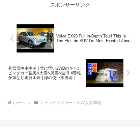
スポンサーリンク
Volvo EX90 Full In-Depth Tour! This Is
The Electric SUV I'm Most Excited About
暴雪雪中車中泊 | 雪に弱い2WDのキャン
ピングカー強風&大雪&風雪&波浪 4警報
が重なり走行困難 | 嫁の使い旅後編 | 特
別青マッシュ
ホーム
キャンピングカー・SUV人気車種