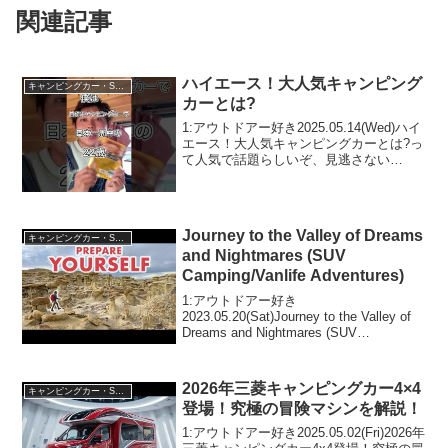
関連記事
ハイエース！大人気キャンピング
キャンピングカー・SUV人気車種
カーとは?
1:アウトドアー好き2025.05.14(Wed)ハイ
エース！大人気キャンピングカーとは?っ
て人気で話題らしいぞ、見逃さない
で！！2:アウトドアー好き
2025.05.14(Wed)この動画は注目です！3:
アウトドアー好き2025.05.14...
Journey to the Valley of Dreams
キャンピングカー・SUV人気車種
and Nightmares (SUV
Camping/Vanlife Adventures)
1:アウトドアー好き
2023.05.20(Sat)Journey to the Valley of
Dreams and Nightmares (SUV
Camping/Vanlife Adventures)って人気で
話題らしいぞ、見逃さな...
2026年三菱キャンピングカー4×4
キャンピングカー・SUV人気車種
登場！究極の冒険マシンを解説！
1:アウトドアー好き2025.05.02(Fri)2026年