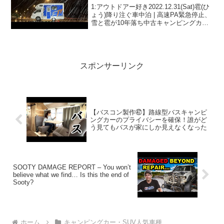
のぱしり旅前編 | 特別青マッシュ
1:アウトドアー好き2022.12.31(Sat)雹(ひ
ょう)降り注ぐ車中泊 | 高速PA緊急停止、
雪と雹が10年落ち中古キャンピングカー
を襲う| 嫁のぱしり旅前編 | 特別青マッシ
ュって人気で話題らしいぞ、見逃さない
で！！2:アウトドアー...
スポンサーリンク
【バスコン製作㊼】路線型バスキャンピ
ングカーのプライバシーを確保！誰がど
う見てもバスが家にしか見えなくなった
SOOTY DAMAGE REPORT – You won’t
believe what we find… Is this the end of
Sooty?
ホーム
キャンピングカー・SUV人気車種