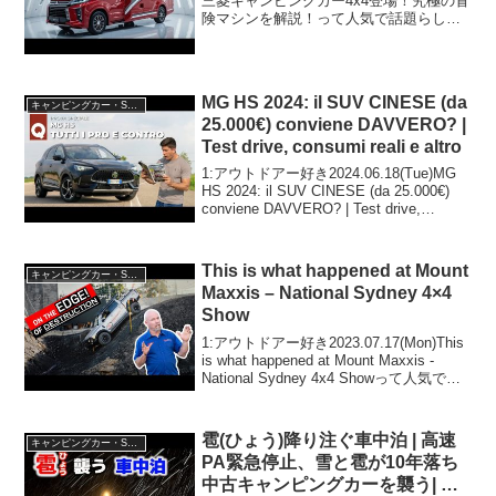
三菱キャンピングカー4x4登場！究極の冒
険マシンを解説！って人気で話題らしい
ぞ、見逃さないで！！2:アウトドアー好
き2025.05.02(Fri)この動画は注目です！3:
アウトドア...
MG HS 2024: il SUV CINESE (da
キャンピングカー・SUV人気車種
25.000€) conviene DAVVERO? |
Test drive, consumi reali e altro
1:アウトドアー好き2024.06.18(Tue)MG
HS 2024: il SUV CINESE (da 25.000€)
conviene DAVVERO? | Test drive,
consumi reali e altroって人...
This is what happened at Mount
キャンピングカー・SUV人気車種
Maxxis – National Sydney 4×4
Show
1:アウトドアー好き2023.07.17(Mon)This
is what happened at Mount Maxxis -
National Sydney 4x4 Showって人気で話
題らしいぞ、見逃さないで！！2:アウト
ドアー好き2...
雹(ひょう)降り注ぐ車中泊 | 高速
キャンピングカー・SUV人気車種
PA緊急停止、雪と雹が10年落ち
中古キャンピングカーを襲う| 嫁