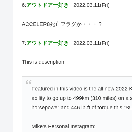
6:
アウトドアー好き
2022.03.11(Fri)
ACCELER8死亡フラグか・・・？
7:
アウトドアー好き
2022.03.11(Fri)
This is description
Featured in this video is the all new 202
ability to go up to 499km (310 miles) on a 
horsepower and 446 lb-ft of torque this “S
Mike’s Personal Instagram: