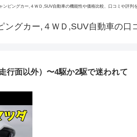
でキャンピングカー,４ＷＤ,SUV自動車の機能性や価格比較、口コミや評
ャンピングカー,４ＷＤ,SUV自動車の
（走行面以外）〜4駆か2駆で迷われて