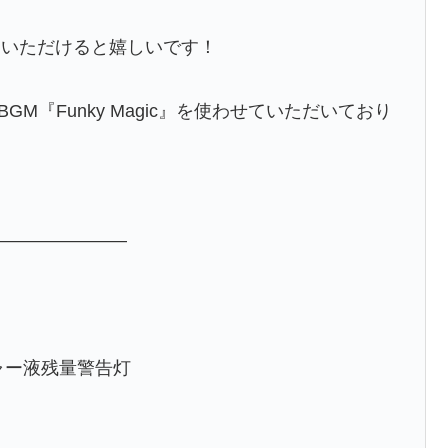
価いただけると嬉しいです！
GM『Funky Magic』を使わせていただいており
————————
シャー液残量警告灯