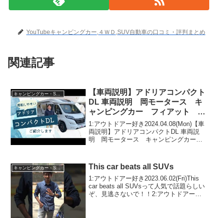
YouTubeキャンピングカー,４ＷＤ,SUV自動車の口コミ・評判まとめ
関連記事
【車両説明】アドリアコンパクト
キャンピングカー・SUV人気車種
DL 車両説明 岡モータース キ
ャンピングカー フィアット デ
ュカト 運転しやすいモーターホ
1:アウトドアー好き2024.04.08(Mon)【車
ームです。レイアウトはツインベ
両説明】アドリアコンパクトDL 車両説
明 岡モータース キャンピングカー
ット 広々ダイネット
フィアット デュカト 運転しやすいモ
ーターホームです。レイアウトはツイン
ベット 広々ダイネットって人気で話題
This car beats all SUVs
キャンピングカー・SUV人気車種
らし...
1:アウトドアー好き2023.06.02(Fri)This
car beats all SUVsって人気で話題らしい
ぞ、見逃さないで！！2:アウトドアー好
き2023.06.02(Fri)この動画は注目です！3:
アウトドアー好き2023.06...