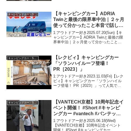
【キャンピングカー】ADRIA
キャンピングカー・SUV人気車種
Twinと最後の限界車中泊｜２ヶ月
使って分かったこと本音で話しま
す（海辺編）
1:アウトドアー好き2025.07.20(Sun)【キ
ャンピングカー】ADRIA Twinと最後の限
界車中泊｜２ヶ月使って分かったこと本
音で話します（海辺編）って人気で話題
らしいぞ、見逃さないで！！2:アウトド
アー好き2025.07.20(...
【レクビィ】キャンピングカー
キャンピングカー・SUV人気車種
「ソランハイルーフ登場！
PR［2023］」
1:アウトドアー好き2023.11.03(Fri)【レク
ビィ】キャンピングカー「ソランハイル
ーフ登場！ PR［2023］」って人気で話
題らしいぞ、見逃さないで！！2:アウト
ドアー好き2023.11.03(Fri)この動画は注目
です！3:アウ...
【VANTECH京都】10周年記念イ
キャンピングカー・SUV人気車種
ベント開催！ #Short #キャンピ
ングカー #vantech #バンテック
京都 #10周年
1:アウトドアー好き2025.06.18(Wed)
【VANTECH京都】10周年記念イベント
開催！ #Short #キャンピングカー