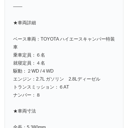
——
★車両詳細
ベース車両：TOYOTA ハイエースキャンパー特装
車
乗車定員：６名
就寝定員：４名
駆動：２WD /４WD
エンジン：2.7L ガソリン 2.8Lディーゼル
トランスミッション：６AT
ナンバー：８
★車両寸法
全長：5,380mm