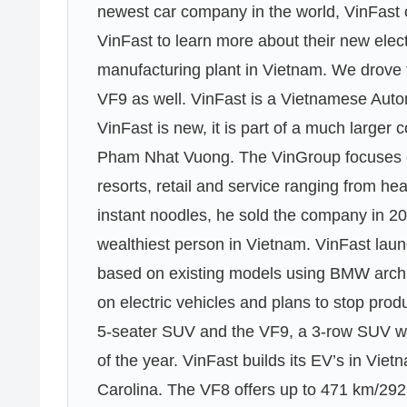
newest car company in the world, VinFast 
VinFast to learn more about their new elec
manufacturing plant in Vietnam. We drove 
VF9 as well. VinFast is a Vietnamese Auto
VinFast is new, it is part of a much large
Pham Nhat Vuong. The VinGroup focuses on
resorts, retail and service ranging from hea
instant noodles, he sold the company in 201
wealthiest person in Vietnam. VinFast lau
based on existing models using BMW archi
on electric vehicles and plans to stop pro
5-seater SUV and the VF9, a 3-row SUV wil
of the year. VinFast builds its EV’s in Viet
Carolina. The VF8 offers up to 471 km/292