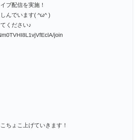
定ライブ配信を実施！
でいます( ^ω^ )
てください♪
Nm0TVHI8L1vjVfEclA/join
ょこちょこ上げていきます！