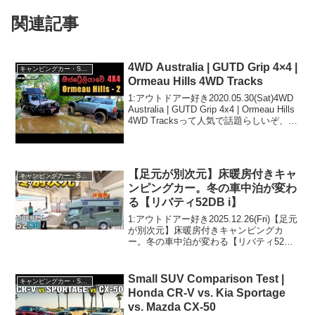
関連記事
4WD Australia | GUTD Grip 4×4 |
キャンピングカー・SUV人気車種
Ormeau Hills 4WD Tracks
1:アウトドアー好き2020.05.30(Sat)4WD
Australia | GUTD Grip 4x4 | Ormeau Hills
4WD Tracksって人気で話題らしいぞ、見
逃さないで！！2:アウトドアー好き
2020.05.30...
【足元が別次元】床暖房付きキャ
キャンピングカー・SUV人気車種
ンピングカー。冬の車中泊が変わ
る【リバティ52DB i】
1:アウトドアー好き2025.12.26(Fri)【足元
が別次元】床暖房付きキャンピングカ
ー。冬の車中泊が変わる【リバティ52DB
i】って人気で話題らしいぞ、見逃さない
で！！2:アウトドアー好き2025.12.26(Fri)
この動画は注目...
Small SUV Comparison Test |
キャンピングカー・SUV人気車種
Honda CR-V vs. Kia Sportage
vs. Mazda CX-50