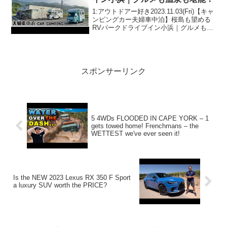
1:アウトドアー好き2023.11.03(Fri)【キャ
ンピングカー夫婦車中泊】桜島も望める
RVパークドライブイン小浜｜グルメも温
泉も堪能！って人気で話題らしいぞ、見
逃さないで！！2:アウトドアー好き
2023.11.03(Fri)この...
スポンサーリンク
5 4WDs FLOODED IN CAPE YORK – 1
gets towed home! Frenchmans – the
WETTEST we've ever seen it!
Is the NEW 2023 Lexus RX 350 F Sport
a luxury SUV worth the PRICE?