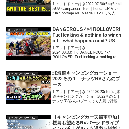
1:アウトドアー好き2022.07.30(Sat)Small
SUV Comparison Test | Honda CR-V vs.
Kia Sportage vs. Mazda CX-50って人気
で話題らしいぞ、見逃さないで！！2:ア
ウ...
DANGEROUS 4×4 ROLLOVER!
キャンピングカー・SUV人気車種
Fuel leaking & nothing to winch
off – what happens next? USA's
Wildest Trail
1:アウトドアー好き
2024.08.08(Thu)DANGEROUS 4x4
ROLLOVER! Fuel leaking & nothing to
winch off - what happens next? USA's
Wildest ...
北海道キャンピングカーショー
キャンピングカー・SUV人気車種
2022その１｜ナッツRVさんのブ
ース
1:アウトドアー好き2022.08.23(Tue)北海
道キャンピングカーショー2022その１｜
ナッツRVさんのブースって人気で話題ら
しいぞ、見逃さないで！！2:アウトドア
ー好き2022.08.23(Tue)この動画は注目で
す！3:アウトドア...
【キャンピングカー夫婦車中泊】
キャンピングカー・SUV人気車種
桜島も望めるRVパークドライブ
イン小浜｜グルメも温泉も堪能！