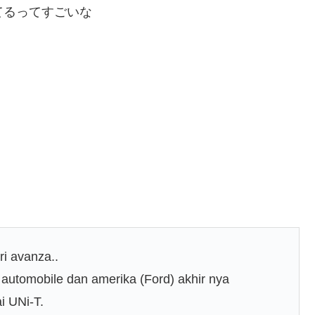
されてるってすごいな
i avanza..
automobile dan amerika (Ford) akhir nya
i UNi-T.