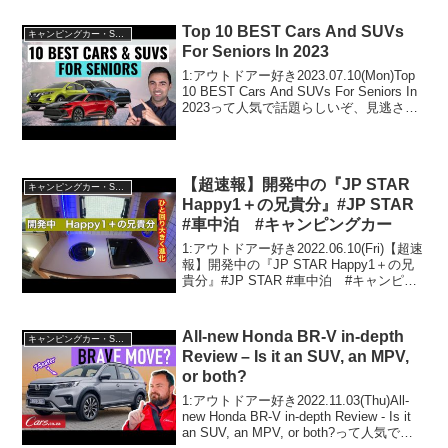
ットとデメリットって人気で話題らしい
ぞ、見逃さないで！！2:アウトドアー好
Top 10 BEST Cars And SUVs
キャンピングカー・SUV人気車種
き20...
For Seniors In 2023
1:アウトドアー好き2023.07.10(Mon)Top
10 BEST Cars And SUVs For Seniors In
2023って人気で話題らしいぞ、見逃さな
いで！！2:アウトドアー好き
2023.07.10(Mon)この動画は...
【超速報】開発中の『JP STAR
キャンピングカー・SUV人気車種
Happy1＋の兄貴分』#JP STAR
#車中泊 #キャンピングカー
1:アウトドアー好き2022.06.10(Fri)【超速
報】開発中の『JP STAR Happy1＋の兄
貴分』#JP STAR #車中泊 #キャンピン
グカーって人気で話題らしいぞ、見逃さ
ないで！！2:アウトドアー好き
2022.06.10(F...
All-new Honda BR-V in-depth
キャンピングカー・SUV人気車種
Review – Is it an SUV, an MPV,
or both?
1:アウトドアー好き2022.11.03(Thu)All-
new Honda BR-V in-depth Review - Is it
an SUV, an MPV, or both?って人気で話