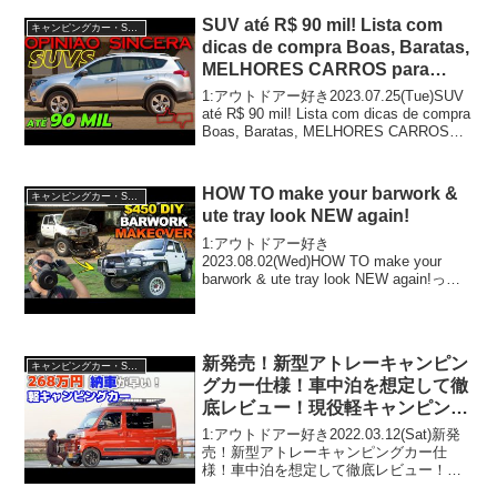
SUV até R$ 90 mil! Lista com
キャンピングカー・SUV人気車種
dicas de compra Boas, Baratas,
MELHORES CARROS para
você GASTAR MENOS
1:アウトドアー好き2023.07.25(Tue)SUV
até R$ 90 mil! Lista com dicas de compra
Boas, Baratas, MELHORES CARROS
para você GASTAR ME...
HOW TO make your barwork &
キャンピングカー・SUV人気車種
ute tray look NEW again!
1:アウトドアー好き
2023.08.02(Wed)HOW TO make your
barwork & ute tray look NEW again!って
人気で話題らしいぞ、見逃さないで！！
2:アウトドアー好き2023.08.02(Wed...
新発売！新型アトレーキャンピン
キャンピングカー・SUV人気車種
グカー仕様！車中泊を想定して徹
底レビュー！現役軽キャンピング
カー乗りが感じたメリットとデメ
1:アウトドアー好き2022.03.12(Sat)新発
リット
売！新型アトレーキャンピングカー仕
様！車中泊を想定して徹底レビュー！現
役軽キャンピングカー乗りが感じたメリ