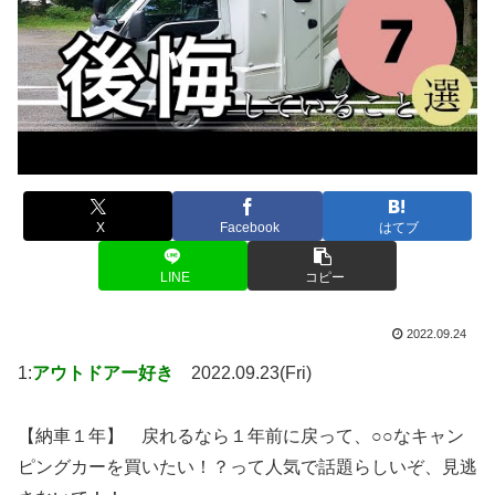
X
Facebook
はてブ
LINE
コピー
2022.09.24
1:
アウトドアー好き
2022.09.23(Fri)
【納車１年】 戻れるなら１年前に戻って、○○なキャン
ピングカーを買いたい！？って人気で話題らしいぞ、見逃