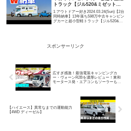
トラック【ジル520&ミゼット
Ⅱ】
1:アウトドアー好き2024.03.24(Sun)【2台
同時納車】13年落ち598万中古キャンピン
グカーと超小型軽トラック【ジル520&ミ
ゼットⅡ】って人気で話題らしいぞ、見
逃さないで！！2:アウトドアー好き
2024.03.24(Sun)こ...
スポンサーリンク
広すぎ感激！最強電装キャンピングカ
ー・ヴォーンR2Bを濃厚レビュー！東和
モータース発・エアコンもソーラーも標
準で備えた超快適な車中泊ができるキャ
ブコン・キャンパー！4WDのチョイスも
可能！
【ハイエース】異常なまでの運動能力
【4WD ディーゼル】