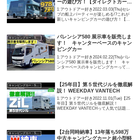
ーの遊び方！【ダイレクトカーズ
最新キャブコン江の島】
1:アウトドアー好き2022.03.03(Thu)セレ
ブの船上パーティーが楽しめる!?これが
新しいキャンピングカーの遊び方！【ダ
イレクトカーズ 最新キャブコン江の島】
って人気で話題らしいぞ、見逃さない
で！！2:アウトドアー好き2022.03...
バレンシア580 展示車を販売しま
キャンピングカー・SUV人気車種
す！ キャンターベースのキャン
ピングカー
1:アウトドアー好き2024.02.22(Thu)バレ
ンシア580 展示車を販売します！ キャ
ンターベースのキャンピングカーって人
気で話題らしいぞ、見逃さないで！！2:
アウトドアー好き2024.02.22(Thu)この動
画は注目です！3:ア...
【25年目】第５世代ジルを徹底解
キャンピングカー・SUV人気車種
説！ WEEKDAY VANTECH
1:アウトドアー好き2022.11.01(Tue)【25
年目】第５世代ジルを徹底解説！
WEEKDAY VANTECHって人気で話題ら
しいぞ、見逃さないで！！2:アウトドア
ー好き2022.11.01(Tue)この動画は注目で
す！3:アウトド...
【2台同時納車】13年落ち598万
キャンピングカー・SUV人気車種
中古キャンピングカーと超小型軽