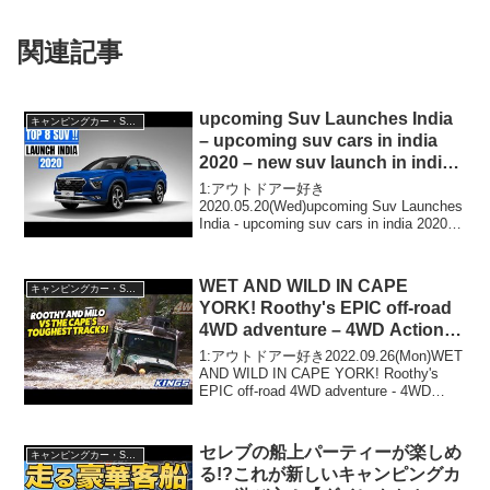
関連記事
upcoming Suv Launches India
キャンピングカー・SUV人気車種
– upcoming suv cars in india
2020 – new suv launch in india
2020
1:アウトドアー好き
2020.05.20(Wed)upcoming Suv Launches
India - upcoming suv cars in india 2020 -
new suv launch in india 2020って人...
WET AND WILD IN CAPE
キャンピングカー・SUV人気車種
YORK! Roothy's EPIC off-road
4WD adventure – 4WD Action #
139
1:アウトドアー好き2022.09.26(Mon)WET
AND WILD IN CAPE YORK! Roothy's
EPIC off-road 4WD adventure - 4WD
Action # 139って人気で話題らしいぞ、
見...
セレブの船上パーティーが楽しめ
キャンピングカー・SUV人気車種
る!?これが新しいキャンピングカ