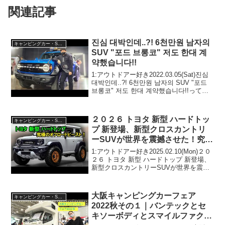
関連記事
진심 대박인데..?! 6천만원 남자의
キャンピングカー・SUV人気車種
SUV "포드 브롱코" 저도 한대 계
약했습니다!!
1:アウトドアー好き2022.03.05(Sat)진심
대박인데..?! 6천만원 남자의 SUV "포드
브롱코" 저도 한대 계약했습니다!!って人
気で話題らしいぞ、見逃さないで！！2:
アウトドアー好き2022.03.05(Sat)この...
２０２６ トヨタ 新型 ハードトッ
キャンピングカー・SUV人気車種
プ 新登場、新型クロスカントリ
ーSUVが世界を震撼させた！究極
のオフロードビースト、現代のア
1:アウトドアー好き2025.02.10(Mon)２０
イコンが復活！
２６ トヨタ 新型 ハードトップ 新登場、
新型クロスカントリーSUVが世界を震撼
させた！究極のオフロードビースト、現
代のアイコンが復活！って人気で話題ら
しいぞ、見逃さないで！！2:アウト...
大阪キャンピングカーフェア
キャンピングカー・SUV人気車種
2022秋その１｜バンテックとセ
キソーボディとスマイルファクト