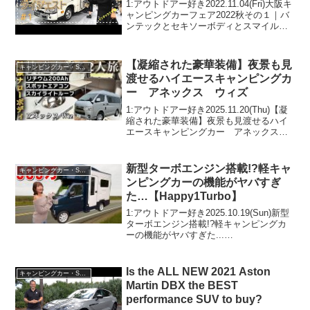
リーとミスティックとかーいんて
1:アウトドアー好き2022.11.04(Fri)大阪キ
りあ高橋とオートワンとレガンス
ャンピングカーフェア2022秋その１｜バ
ンテックとセキソーボディとスマイルフ
と西尾張三菱とトーザイアテオ
ァクトリーとミスティックとかーいんて
りあ高橋とオートワンとレガンスと西尾
張三菱とトーザイアテオって人気で話
【凝縮された豪華装備】夜景も見
キャンピングカー・SUV人気車種
題...
渡せるハイエースキャンピングカ
ー アネックス ウィズ
1:アウトドアー好き2025.11.20(Thu)【凝
縮された豪華装備】夜景も見渡せるハイ
エースキャンピングカー アネックス
ウィズって人気で話題らしいぞ、見逃さ
ないで！！2:アウトドアー好き
2025.11.20(Thu)この動画は注目です...
新型ターボエンジン搭載!?軽キャ
キャンピングカー・SUV人気車種
ンピングカーの機能がヤバすぎ
た…【Happy1Turbo】
1:アウトドアー好き2025.10.19(Sun)新型
ターボエンジン搭載!?軽キャンピングカ
ーの機能がヤバすぎた...
【Happy1Turbo】って人気で話題らしい
ぞ、見逃さないで！！2:アウトドアー好
き2025.10.19(Sun)この動...
Is the ALL NEW 2021 Aston
キャンピングカー・SUV人気車種
Martin DBX the BEST
performance SUV to buy?