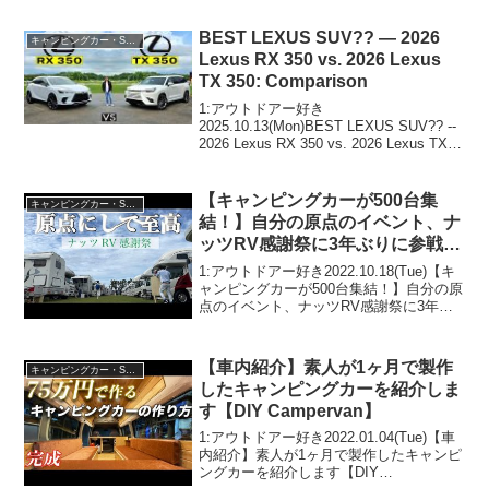
ス・アリアetc
ランクル・プラド・ヤリスクロス・
RAV4・カローラクロス・キックス・ア
BEST LEXUS SUV?? — 2026
キャンピングカー・SUV人気車種
リ...
Lexus RX 350 vs. 2026 Lexus
TX 350: Comparison
1:アウトドアー好き
2025.10.13(Mon)BEST LEXUS SUV?? --
2026 Lexus RX 350 vs. 2026 Lexus TX
350: Comparisonって人気で話題らしい
ぞ、見逃さないで！！2:アウ...
【キャンピングカーが500台集
キャンピングカー・SUV人気車種
結！】自分の原点のイベント、ナ
ッツRV感謝祭に3年ぶりに参戦し
てきました！
1:アウトドアー好き2022.10.18(Tue)【キ
ャンピングカーが500台集結！】自分の原
点のイベント、ナッツRV感謝祭に3年ぶ
りに参戦してきました！って人気で話題
らしいぞ、見逃さないで！！2:アウトド
アー好き2022.10.18(Tu...
【車内紹介】素人が1ヶ月で製作
キャンピングカー・SUV人気車種
したキャンピングカーを紹介しま
す【DIY Campervan】
1:アウトドアー好き2022.01.04(Tue)【車
内紹介】素人が1ヶ月で製作したキャンピ
ングカーを紹介します【DIY