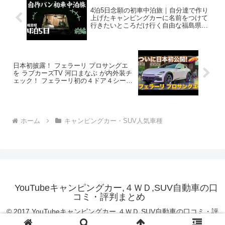
4泊5日念願の初車中泊旅｜自分達で作り
上げたキャンピングカーに名前をつけて
行きたいところだけ行く自由な福島県新
婚旅行【前編】
日本初披露！ フェラーリ プロサングエ
を ラブカーズTV 河口まなぶ が内外装チ
ェック！ フェラーリ初の４ドア４シータ
ーはSUVでなく、実に魅力的なスポーツ
カーだった！
ホーム
キャンピングカー・SUV人気車種
YouTubeキャンピングカー,４ＷＤ,SUV自動車の口
コミ・評判まとめ
© 2017 YouTubeキャンピングカー,４ＷＤ,SUV自動車の口コミ・評
判まとめ.