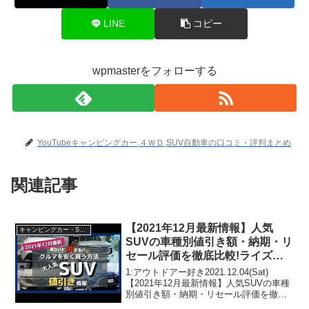
LINE
コピー
wpmasterをフォローする
YouTubeキャンピングカー,４ＷＤ,SUV自動車の口コミ・評判まとめ
関連記事
【2021年12月最新情報】人気
キャンピングカー・SUV人気車種
SUVの車種別値引き額・納期・リ
セール評価を徹底比較!ライズ・
新型ヴェゼル・ハリアー・ランク
1:アウトドアー好き2021.12.04(Sat)
ル・プラド・ヤリスクロス・
【2021年12月最新情報】人気SUVの車種
別値引き額・納期・リセール評価を徹底
RAV4・カローラクロス・キック
比較!ライズ・新型ヴェゼル・ハリアー・