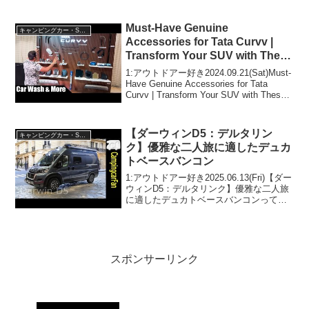
Campervan】って人気で話題らしいぞ、
見逃さないで！！2:アウトドアー好き
2022.01.04(Tue)この動画...
Must-Have Genuine
キャンピングカー・SUV人気車種
Accessories for Tata Curvv |
Transform Your SUV with These
Essentials
1:アウトドアー好き2024.09.21(Sat)Must-
Have Genuine Accessories for Tata
Curvv | Transform Your SUV with These
Essentialsって人気で話題ら...
【ダーウィンD5：デルタリン
キャンピングカー・SUV人気車種
ク】優雅な二人旅に適したデュカ
トベースバンコン
1:アウトドアー好き2025.06.13(Fri)【ダー
ウィンD5：デルタリンク】優雅な二人旅
に適したデュカトベースバンコンって人
気で話題らしいぞ、見逃さないで！！2:
アウトドアー好き2025.06.13(Fri)この動画
は注目です！3:ア...
スポンサーリンク