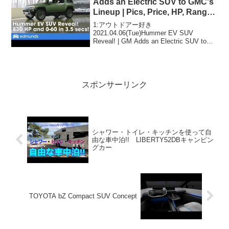
Adds an Electric SUV to GMC's
Lineup | Pics, Price, HP, Range
& More
1:アウトドアー好き
2021.04.06(Tue)Hummer EV SUV
Reveal! | GM Adds an Electric SUV to
GMC's Lineup | Pics, Price, HP, Range &
More...
スポンサーリンク
シャワー・トイレ・キッチンを使って自
由な車中泊!! LIBERTY52DBキャンピン
グカー
TOYOTA bZ Compact SUV Concept