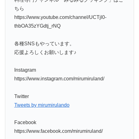
ちら
https://www.youtube.com/channel/UCTjl0-
thbOA35zYGdtj_rNQ
各種SNSもやっています。
応援よろしくお願いします♪
Instagram
https://www.instagram.com/mirumiruland/
Twitter
Tweets by mirumirulando
Facebook
https://www.facebook.com/mirumiruland/