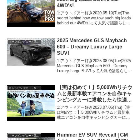
4WD's!
1:アウトドアー好き2020.05.19(Tue)The
secret behind how we tow such big loads
behind our 4WD's!って人気で話題らしい
ぞ、見逃さないで！！2:アウトドアー好
き2020...
2025 Mercedes GLS Maybach
キャンピングカー・SUV人気車種
600 – Dreamy Luxury Large
SUV!
1:アウトドアー好き2025.08.05(Tue)2025
Mercedes GLS Maybach 600 - Dreamy
Luxury Large SUV!って人気で話題らしい
ぞ、見逃さないで！！2:アウトドアー好
き2025.08.0...
【実は初めて！】5,000Whリチウ
キャンピングカー・SUV人気車種
ムと最新車載エアコンを自作キャ
ンピングカーに搭載したら快適に
車中泊出来るのか！？EcoFlow
1:アウトドアー好き2023.07.06(Thu)【実
WAVE2
は初めて！】5,000Whリチウムと最新車
載エアコンを自作キャンピングカーに搭
載したら快適に車中泊出来るのか！？
EcoFlow WAVE2って人気で話題らしい
ぞ、見逃さないで！！2:アウ...
Hummer EV SUV Reveal! | GM
キャンピングカー・SUV人気車種