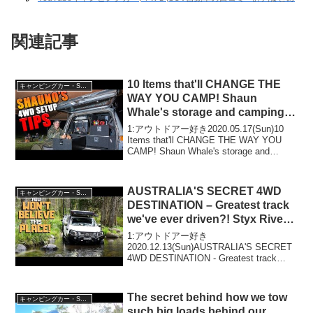
関連記事
10 Items that'll CHANGE THE
キャンピングカー・SUV人気車種
WAY YOU CAMP! Shaun
Whale's storage and camping
secrets!
1:アウトドアー好き2020.05.17(Sun)10
Items that'll CHANGE THE WAY YOU
CAMP! Shaun Whale's storage and
camping secrets!って人気で話題らしい
ぞ...
AUSTRALIA'S SECRET 4WD
キャンピングカー・SUV人気車種
DESTINATION – Greatest track
we've ever driven?! Styx River,
Navara Isuzu MUX
1:アウトドアー好き
2020.12.13(Sun)AUSTRALIA'S SECRET
4WD DESTINATION - Greatest track
we've ever driven?! Styx River, Navara
Isuz...
The secret behind how we tow
キャンピングカー・SUV人気車種
such big loads behind our