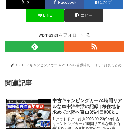
X
Facebook
はてブ
LINE
コピー
wpmasterをフォローする
YouTubeキャンピングカー,４ＷＤ,SUV自動車の口コミ・評判まとめ
関連記事
中古キャンピングカー74時間リア
キャンピングカー・SUV人気車種
ルな車中泊生活の記録 | 移住地を
求めて北陸へ富山3泊4日900km
内見旅
1:アウトドアー好き2023.09.23(Sat)中古
キャンピングカー74時間リアルな車中泊
生活の記録 | 移住地を求めて北陸へ富山3