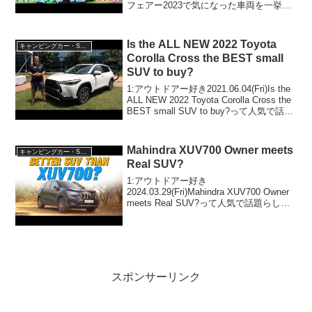
フェアー2023で気になった車両を一挙公
開って人気で話題らしいぞ、見逃さない
で！！2:アウトドアー好き
2023.09.25(Mon)この動画は注目です...
Is the ALL NEW 2022 Toyota
キャンピングカー・SUV人気車種
Corolla Cross the BEST small
SUV to buy?
1:アウトドアー好き2021.06.04(Fri)Is the
ALL NEW 2022 Toyota Corolla Cross the
BEST small SUV to buy?って人気で話題
らしいぞ、見逃さないで！！2:アウトド
アー...
Mahindra XUV700 Owner meets
キャンピングカー・SUV人気車種
Real SUV?
1:アウトドアー好き
2024.03.29(Fri)Mahindra XUV700 Owner
meets Real SUV?って人気で話題らしい
ぞ、見逃さないで！！2:アウトドアー好
き2024.03.29(Fri)この動画は注目です！3:
ア...
スポンサーリンク