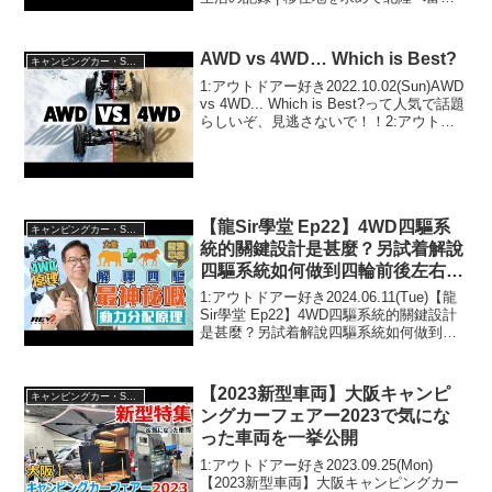
泊4日900km内見旅って人気で話題らしい
ぞ、見逃さないで！！2:アウトドアー好
き2023.09.23(S...
AWD vs 4WD… Which is Best?
キャンピングカー・SUV人気車種
1:アウトドアー好き2022.10.02(Sun)AWD
vs 4WD... Which is Best?って人気で話題
らしいぞ、見逃さないで！！2:アウトド
アー好き2022.10.02(Sun)この動画は注目
です！3:アウトドアー好き20...
【龍Sir學堂 Ep22】4WD四驅系
キャンピングカー・SUV人気車種
統的關鍵設計是甚麼？另試着解說
四驅系統如何做到四輪前後左右動
力分配#revchannel
1:アウトドアー好き2024.06.11(Tue)【龍
Sir學堂 Ep22】4WD四驅系統的關鍵設計
是甚麼？另試着解說四驅系統如何做到四
輪前後左右動力分配#revchannelって人気
で話題らしいぞ、見逃さないで！！2:ア
ウトドアー好き20...
【2023新型車両】大阪キャンピ
キャンピングカー・SUV人気車種
ングカーフェアー2023で気にな
った車両を一挙公開
1:アウトドアー好き2023.09.25(Mon)
【2023新型車両】大阪キャンピングカー