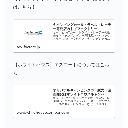
はこちら！
キャンピングカー＆トラベルトレーラ
ー専門店のトイファクトリー
キャンピングカー・トラベルトレーラーの販
売ならキャンピングカー専門店のトイファク
トリーにお任せください。キャンピングカー
を熟知したスタッフが最適なキャンピングカ
ー（バンコン・バスコン・ユーロトイ）を提
toy-factory.jp
案致します。ハイエースをベースとしたキ
ャ...
【ホワイトハウス】エスコートについてはこち
ら！
オリジナルキャンピングカー販売・企
画開発はホワイトハウスキャンパー
ホワイトハウスキャンパーでは、N-VAN、N-
BOXベースの軽キャンパー、ステップワゴン
ベースのキャンピングカーなど、オリジナル
キャンピングカーを企画開発・販売していま
す。また、エンジンをかけずに車内を暖たた
www.whitehousecamper.com
めるエア・ヒーターも販売。 終わ...