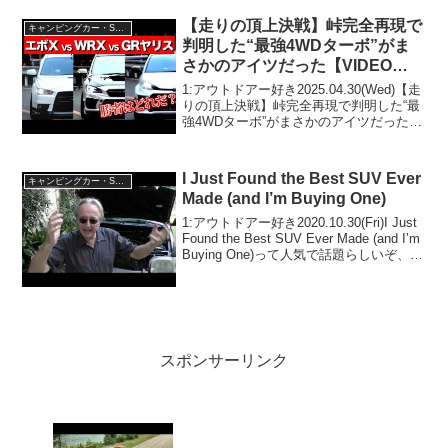
さないで！！2:アウトドアー好き
2024.11.16(Sat)この動画は...
【走りの頂上決戦】峠完全再現で
キャンピングカー・SUV人気車種
判明した“最強4WDターボ”がま
さかのアイツだった【VIDEO
OPTION切り抜き】
1:アウトドアー好き2025.04.30(Wed)【走
りの頂上決戦】峠完全再現で判明した“最
強4WDターボ”がまさかのアイツだった
【VIDEO OPTION切り抜き】って人気で
話題らしいぞ、見逃さないで！！2:アウ
トドアー好き2025.04...
I Just Found the Best SUV Ever
キャンピングカー・SUV人気車種
Made (and I’m Buying One)
1:アウトドアー好き2020.10.30(Fri)I Just
Found the Best SUV Ever Made (and I’m
Buying One)って人気で話題らしいぞ、見
逃さないで！！2:アウトドアー好き
2020.10.3...
スポンサーリンク