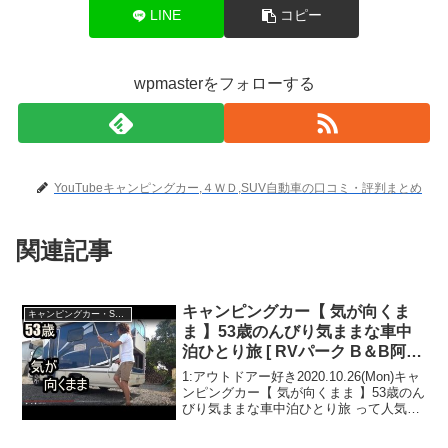
LINE
コピー
wpmasterをフォローする
YouTubeキャンピングカー,４ＷＤ,SUV自動車の口コミ・評判まとめ
関連記事
キャンピングカー【 気が向くま
キャンピングカー・SUV人気車種
ま 】53歳のんびり気ままな車中
泊ひとり旅 [ RVパーク B＆B阿蘇
]
1:アウトドアー好き2020.10.26(Mon)キャ
ンピングカー【 気が向くまま 】53歳のん
びり気ままな車中泊ひとり旅 って人気で
話題らしいぞ、見逃さないで！！2:アウ
トドアー好き2020.10.26(Mon)この動画は