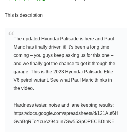
This is description
The updated Hyundai Palisade is here and Paul
Maric has finally driven it! It’s been a long time
coming – you guys keep asking us for this one –
and we finally got the chance to get it through the
garage. This is the 2023 Hyundai Palisade Elite
V6 petrol variant. See what Paul Maric thinks in
the video.
Hardness tester, noise and lane keeping results:
https://docs.google.com/spreadsheets/d/121Auf6H
GvaBqRToYcuAz94alin7Sw55SpOPECBDlnKE