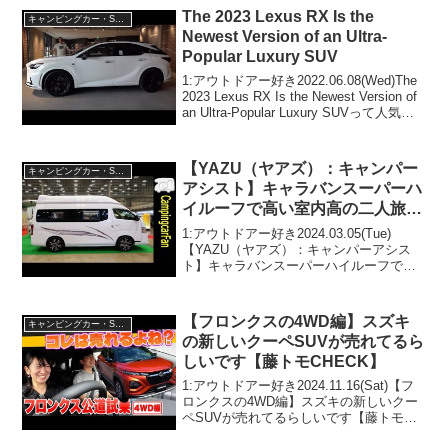
注目です！3:ア...
The 2023 Lexus RX Is the
キャンピングカー・SUV人気車種
Newest Version of an Ultra-
Popular Luxury SUV
1:アウトドアー好き2022.06.08(Wed)The
2023 Lexus RX Is the Newest Version of
an Ultra-Popular Luxury SUVって人気で
話題らしいぞ、見逃さないで！！2:アウ
ト...
【YAZU（ヤアズ）：キャンパー
キャンピングカー・SUV人気車種
アシスト】キャラバンスーパーハ
イルーフで高い室内高の二人旅仕
様バンコン キャンピングカー
1:アウトドアー好き2024.03.05(Tue)
【YAZU（ヤアズ）：キャンパーアシス
ト】キャラバンスーパーハイルーフで高
い室内高の二人旅仕様バンコン キャンピ
ングカーって人気で話題らしいぞ、見逃
さないで！！2:アウトドアー好き2024....
【フロンクスの4WD編】スズキ
キャンピングカー・SUV人気車種
の新しいクーペSUVが売れてるら
しいです【藤トモCHECK】
1:アウトドアー好き2024.11.16(Sat)【フ
ロンクスの4WD編】スズキの新しいクー
ペSUVが売れてるらしいです【藤トモ
CHECK】って人気で話題らしいぞ、見逃