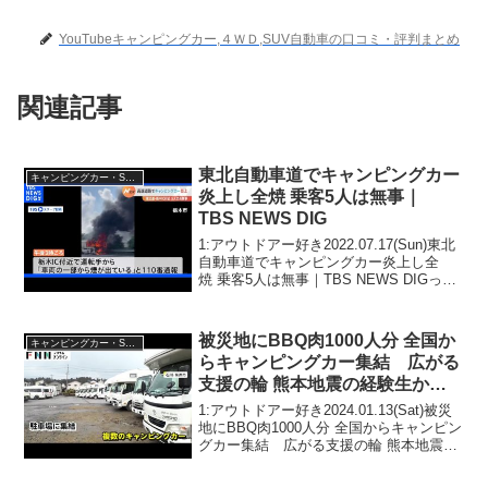
YouTubeキャンピングカー,４ＷＤ,SUV自動車の口コミ・評判まとめ
関連記事
東北自動車道でキャンピングカー
キャンピングカー・SUV人気車種
炎上し全焼 乗客5人は無事｜
TBS NEWS DIG
1:アウトドアー好き2022.07.17(Sun)東北
自動車道でキャンピングカー炎上し全
焼 乗客5人は無事｜TBS NEWS DIGって
人気で話題らしいぞ、見逃さないで！！
2:アウトドアー好き2022.07.17(Sun)この
動画は注目です...
被災地にBBQ肉1000人分 全国か
キャンピングカー・SUV人気車種
らキャンピングカー集結 広がる
支援の輪 熊本地震の経験生かす
「恩返し」
1:アウトドアー好き2024.01.13(Sat)被災
地にBBQ肉1000人分 全国からキャンピン
グカー集結 広がる支援の輪 熊本地震の
経験生かす「恩返し」って人気で話題ら
しいぞ、見逃さないで！！2:アウトドア