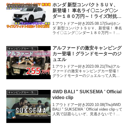
ー好き2024.01.13(S...
ホンダ 新型コンパクトＳＵＶ、
キャンピングカー・SUV人気車種
新登場！ 車名ライ〇ニング〇ン
ダー１８０万円～！ライズ対抗車
種
1:アウトドアー好き2025.08.17(Sun)ホン
ダ 新型コンパクトＳＵＶ、新登場！ 車名
ライ〇ニング〇ンダー１８０万円～！ラ
イズ対抗車種って人気で話題らしいぞ、
見逃さないで！！2:アウトドアー好き
2025.08.17(Sun)この動画...
アルファードの激安キャンピング
キャンピングカー・SUV人気車種
カー登場！グランドモーターのジ
ュエル
1:アウトドアー好き2023.09.21(Thu)アル
ファードの激安キャンピングカー登場！
グランドモーターのジュエルって人気で
話題らしいぞ、見逃さないで！！2:アウ
トドアー好き2023.09.21(Thu)この動画は
注目です！3:アウトドア...
4WD BALI " SUKSEMA ' Official
キャンピングカー・SUV人気車種
video clip
1:アウトドアー好き2020.10.08(Thu)4WD
BALI " SUKSEMA ' Official video clipって
人気で話題らしいぞ、見逃さないで！！
2:アウトドアー好き2020.10.08(Thu)この
動画は注目です！...