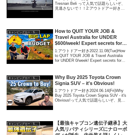
Tresnan Beli って人気で話題らしいぞ、
見逃さないで！！2:アウトドアー好き
2020.10.31(Sat)この動画は注目です！3:
アウトドアー好き2020.10.31(...
How to QUIT YOUR JOB &
キャンピングカー・SUV人気車種
Travel Australia for UNDER
$600/week! Expert secrets for
planning a BIG LAP!
1:アウトドアー好き2022.11.08(Tue)How
to QUIT YOUR JOB & Travel Australia
for UNDER 0/week! Expert secrets for
planning a BIG LAP...
Why Buy 2025 Toyota Crown
キャンピングカー・SUV人気車種
Signia SUV – it's Obvious!
1:アウトドアー好き2024.06.14(Fri)Why
Buy 2025 Toyota Crown Signia SUV - it's
Obvious!って人気で話題らしいぞ、見逃
さないで！！2:アウトドアー好き
2024.06.14(Fr...
【最強キャブコン遺伝子継承】大
キャンピングカー・SUV人気車種
人気リバティシリーズにナローボ