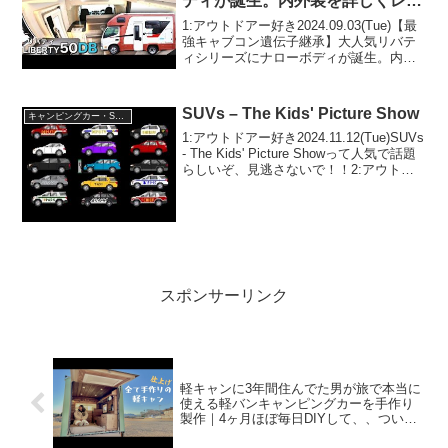
ディが誕生。内外装を詳しくレビ
ュー【リバティ50DB】
1:アウトドアー好き2024.09.03(Tue)【最
強キャブコン遺伝子継承】大人気リバテ
ィシリーズにナローボディが誕生。内外
装を詳しくレビュー【リバティ50DB】っ
て人気で話題らしいぞ、見逃さない
で！！2:アウトドアー好き2024.09....
SUVs – The Kids' Picture Show
キャンピングカー・SUV人気車種
1:アウトドアー好き2024.11.12(Tue)SUVs
- The Kids' Picture Showって人気で話題
らしいぞ、見逃さないで！！2:アウトド
アー好き2024.11.12(Tue)この動画は注目
です！3:アウトドアー好き2...
スポンサーリンク
軽キャンに3年間住んでた男が旅で本当に
使える軽バンキャンピングカーを手作り
製作｜4ヶ月ほぼ毎日DIYして、、ついに
ここまできたぞ！！