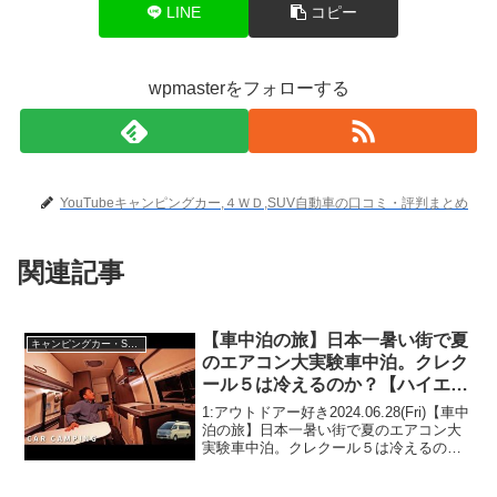
LINE
コピー
wpmasterをフォローする
YouTubeキャンピングカー,４ＷＤ,SUV自動車の口コミ・評判まとめ
関連記事
【車中泊の旅】日本一暑い街で夏
キャンピングカー・SUV人気車種
のエアコン大実験車中泊。クレク
ール５は冷えるのか？【ハイエー
スキャンピングカー】
1:アウトドアー好き2024.06.28(Fri)【車中
泊の旅】日本一暑い街で夏のエアコン大
実験車中泊。クレクール５は冷えるの
か？【ハイエースキャンピングカー】っ
て人気で話題らしいぞ、見逃さない