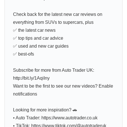
Check back for the latest new car reviews on
everything from SUVs to supercars, plus
✅ the latest car news
✅ top tips and car advice
✅ used and new car guides
✅ best-ofs
Subscribe for more from Auto Trader UK:
http://bit.ly/1AqiIny
Want to be the first to see our new videos? Enable
notifications
Looking for more inspiration? 🚗
• Auto Trader: https://www.autotrader.co.uk
• TikTok: https://www.tiktok.com/@autotraderuk