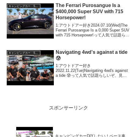
道の駅巡りや車中泊の旅に最強の相棒！
The Ferrari Purosangue Is a
キャンピングカー・SUV人気車種
っ...
$400,000 Super SUV with 715
Horsepower!
1:アウトドアー好き2024.07.10(Wed)The
Ferrari Purosangue Is a 0,000 Super SUV
with 715 Horsepower!って人気で話題らし
いぞ、見逃さないで！！2:アウトドアー
好き2...
Navigating 4wd's against a tide
キャンピングカー・SUV人気車種
😰
1:アウトドアー好き
2022.11.22(Tue)Navigating 4wd's against
a tide 😰って人気で話題らしいぞ、見逃
さないで！！2:アウトドアー好き
2022.11.22(Tue)この動画は注目です！3:
アウトドア...
スポンサーリンク
キャンピングカーDIYしたい！ベース車