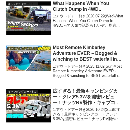
で！！2:アウトドアー好き2024.06.28...
What Happens When You
キャンピングカー・SUV人気車種
Clutch Dump In 4WD..
1:アウトドアー好き2020.07.29(Wed)What
Happens When You Clutch Dump In
4WD..って人気で話題らしいぞ、見逃さ
ないで！！2:アウトドアー好き
2020.07.29(Wed)この動画は注目で...
Most Remote Kimberley
キャンピングカー・SUV人気車種
Adventure EVER – Bogged &
winching to BEST waterfall in
Aus
1:アウトドアー好き2025.11.02(Sun)Most
Remote Kimberley Adventure EVER -
Bogged & winching to BEST waterfall in
Ausって人気で話題らしいぞ、見逃...
広すぎる！最新キャンピングカ
キャンピングカー・SUV人気車種
ー・クレア5.3Wを濃密レビュ
ー！ナッツRV製作・キャブコン
バージョンのフラッグシップ！ト
1:アウトドアー好き2020.10.24(Sat)広す
ヨタ・カムロードベースの超本格
ぎる！最新キャンピングカー・クレア
5.3Wを濃密レビュー！ナッツRV製作・キ
派！道の駅巡りや車中泊の旅に最
ャブコンバージョンのフラッグシップ！
強の相棒！
トヨタ・カムロードベースの超本格派！