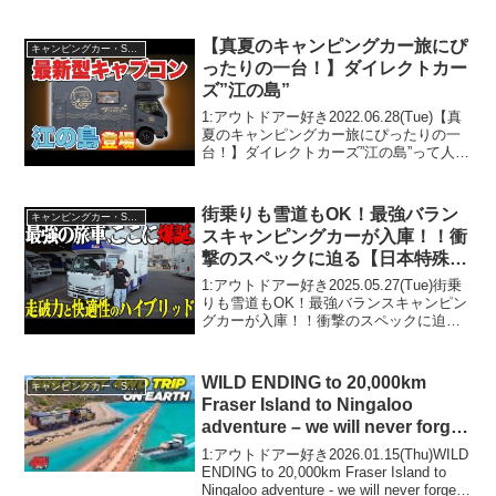
リット6デメリット8【タウンエースベー
スキャンピングカーOHANA Pro】〜下道
旅編〜って人気で話題らしいぞ、見...
【真夏のキャンピングカー旅にぴ
キャンピングカー・SUV人気車種
ったりの一台！】ダイレクトカー
ズ”江の島”
1:アウトドアー好き2022.06.28(Tue)【真
夏のキャンピングカー旅にぴったりの一
台！】ダイレクトカーズ”江の島”って人気
で話題らしいぞ、見逃さないで！！2:ア
ウトドアー好き2022.06.28(Tue)この動画
は注目です！3:アウ...
街乗りも雪道もOK！最強バラン
キャンピングカー・SUV人気車種
スキャンピングカーが入庫！！衝
撃のスペックに迫る【日本特殊ボ
ディ ツバサ】
1:アウトドアー好き2025.05.27(Tue)街乗
りも雪道もOK！最強バランスキャンピン
グカーが入庫！！衝撃のスペックに迫る
【日本特殊ボディ ツバサ】って人気で話
題らしいぞ、見逃さないで！！2:アウト
ドアー好き2025.05.27(Tu...
WILD ENDING to 20,000km
キャンピングカー・SUV人気車種
Fraser Island to Ningaloo
adventure – we will never forget
this moment…
1:アウトドアー好き2026.01.15(Thu)WILD
ENDING to 20,000km Fraser Island to
Ningaloo adventure - we will never forget