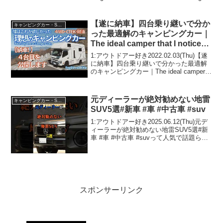
this moment....
【遂に納車】四台乗り継いで分か
キャンピングカー・SUV人気車種
った最適解のキャンピングカー｜
The ideal camper that I noticed
by buying 4 times.｜我通過購買
1:アウトドアー好き2022.02.03(Thu)【遂
四次注意到的理想露營車。
に納車】四台乗り継いで分かった最適解
のキャンピングカー｜The ideal camper
that I noticed by buying 4 times.｜我通過
購買四次注意到的理想露...
元ディーラーが絶対勧めない地雷
キャンピングカー・SUV人気車種
SUV5選#新車 #車 #中古車 #suv
1:アウトドアー好き2025.06.12(Thu)元デ
ィーラーが絶対勧めない地雷SUV5選#新
車 #車 #中古車 #suvって人気で話題らし
いぞ、見逃さないで！！2:アウトドアー
好き2025.06.12(Thu)この動画は注目で
す！3:アウ...
スポンサーリンク