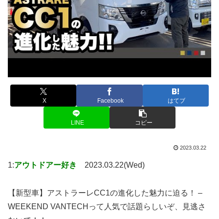
X
Facebook
はてブ
LINE
コピー
2023.03.22
1:
アウトドアー好き
2023.03.22(Wed)
【新型車】アストラーレCC1の進化した魅力に迫る！ –
WEEKEND VANTECHって人気で話題らしいぞ、見逃さ