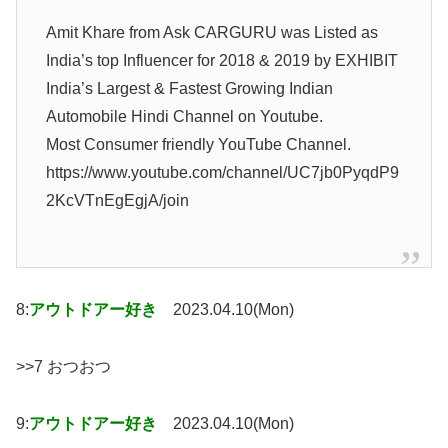
Amit Khare from Ask CARGURU was Listed as
India’s top Influencer for 2018 & 2019 by EXHIBIT
India’s Largest & Fastest Growing Indian
Automobile Hindi Channel on Youtube.
Most Consumer friendly YouTube Channel.
https://www.youtube.com/channel/UC7jb0PyqdP9
2KcVTnEgEgjA/join
8:
アウトドアー好き
2023.04.10(Mon)
>>7 おつおつ
9:
アウトドアー好き
2023.04.10(Mon)