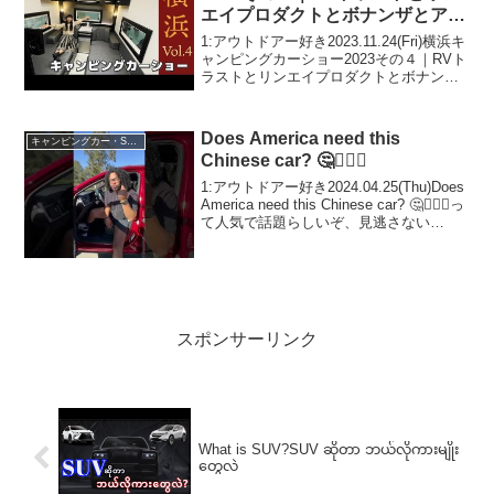
エイプロダクトとボナンザとアネ
ックスとインディアナRV
1:アウトドアー好き2023.11.24(Fri)横浜キ
ャンピングカーショー2023その４｜RVト
ラストとリンエイプロダクトとボナンザ
とアネックスとインディアナRVって人気
で話題らしいぞ、見逃さないで！！2:ア
ウトドアー好き2023.11....
Does America need this
キャンピングカー・SUV人気車種
Chinese car? 🤔🤷🏽‍♂️
1:アウトドアー好き2024.04.25(Thu)Does
America need this Chinese car? 🤔🤷🏽‍♂️っ
て人気で話題らしいぞ、見逃さない
で！！2:アウトドアー好き
2024.04.25(Thu)この動画は注目で...
スポンサーリンク
What is SUV?SUV ဆိုတာ ဘယ်လိုကားမျိုး
တွေလဲ