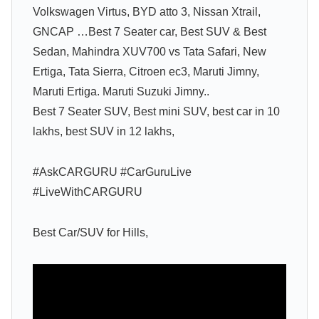
Volkswagen Virtus, BYD atto 3, Nissan Xtrail,
GNCAP …Best 7 Seater car, Best SUV & Best
Sedan, Mahindra XUV700 vs Tata Safari, New
Ertiga, Tata Sierra, Citroen ec3, Maruti Jimny,
Maruti Ertiga. Maruti Suzuki Jimny..
Best 7 Seater SUV, Best mini SUV, best car in 10
lakhs, best SUV in 12 lakhs,
#AskCARGURU #CarGuruLive
#LiveWithCARGURU
Best Car/SUV for Hills,