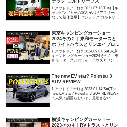
テック”コルドリーブス”
1:アウトドアー好き2021.07.13(Tue)【キ
ャンピングカーの室内がバリアフリーに
なって新作登場】バンテック”コルドリー
ブス”って人気で話題らしいぞ、見逃さな
いで！！2:アウトドアー好き
2021.07.13(Tue)この動画は注目で...
東京キャンピングカーショー
キャンピングカー・SUV人気車種
2024その２｜東和モータースと
ホワイトハウスとリンエイプロダ
クトとルートシックスとロータス
1:アウトドアー好き2024.09.07(Sat)東京
RV
キャンピングカーショー2024その２｜東
和モータースとホワイトハウスとリンエ
イプロダクトとルートシックスとロータ
スRVって人気で話題らしいぞ、見逃さな
いで！！2:アウトドアー好き2024...
The new EV star? Polestar 3
キャンピングカー・SUV人気車種
SUV REVIEW
1:アウトドアー好き2023.01.14(Sat)The
new EV star? Polestar 3 SUV REVIEWっ
て人気で話題らしいぞ、見逃さない
で！！2:アウトドアー好き
2023.01.14(Sat)この動画は注目です！
3:...
横浜キャンピングカーショー
キャンピングカー・SUV人気車種
2023その４｜RVトラストとリン