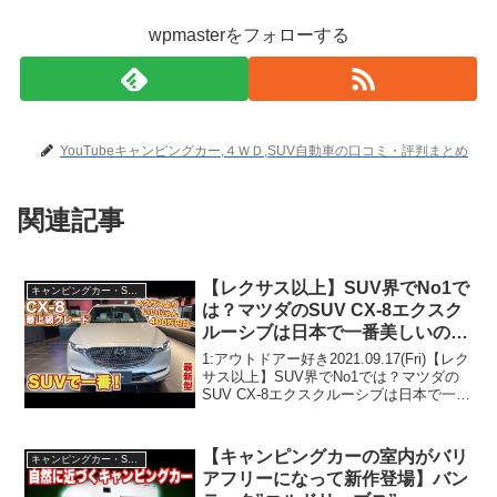
wpmasterをフォローする
YouTubeキャンピングカー,４ＷＤ,SUV自動車の口コミ・評判まとめ
関連記事
【レクサス以上】SUV界でNo1で
キャンピングカー・SUV人気車種
は？マツダのSUV CX-8エクスク
ルーシブは日本で一番美しいので
は？CX-８ exclusive mode
1:アウトドアー好き2021.09.17(Fri)【レク
サス以上】SUV界でNo1では？マツダの
SUV CX-8エクスクルーシブは日本で一番
美しいのでは？CX-８ exclusive modeっ
て人気で話題らしいぞ、見逃さない
で！！2:アウ...
【キャンピングカーの室内がバリ
キャンピングカー・SUV人気車種
アフリーになって新作登場】バン