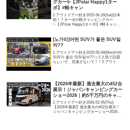
グカー✨【JPstar Happy1ター
ボ】#軽キャン
1:アウトドアー好き2025.06.28(Sat)日本
初！？ターボの軽キャンピングカー
✨【JPstar Happy1ターボ】#軽キャンっ
て人気で話題らしいぞ、見逃さない
で！！2:アウトドアー好き
2025.06.28(Sat)この動画は注目で...
[노가리]어떤 SUV가 좋은 SUV일
キャンピングカー・SUV人気車種
까??
1:アウトドアー好き2020.05.04(Mon)어떤
SUV가 좋은 SUV일까??って人気で話題
らしいぞ、見逃さないで！！2:アウトド
アー好き2020.05.04(Mon)この動画は注目
です！3:アウトドアー好き
2020.05.04(M...
【2026年最新】過去最大の452台
キャンピングカー・SUV人気車種
展示！ジャパンキャンピングカー
ショー2026｜約5千万円のキャン
ピングカーも登場！
1:アウトドアー好き2026.02.05(Thu)
【2026年最新】過去最大の452台展示！
ジャパンキャンピングカーショー2026｜
約5千万円のキャンピングカーも登場！っ
て人気で話題らしいぞ、見逃さない
で！！2:アウトドアー好き20...