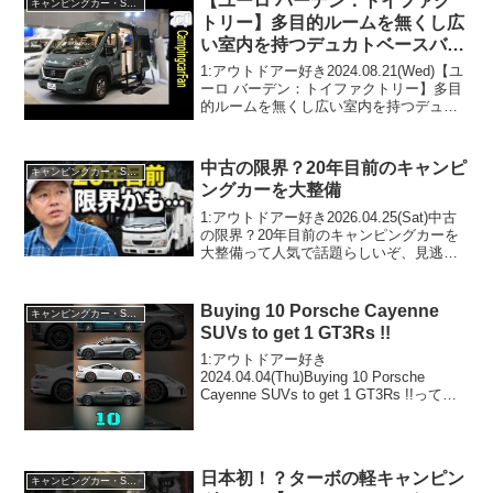
【ユーロ バーデン：トイファク
キャンピングカー・SUV人気車種
トリー】多目的ルームを無くし広
い室内を持つデュカトベースバン
コンキャンピングカー
1:アウトドアー好き2024.08.21(Wed)【ユ
ーロ バーデン：トイファクトリー】多目
的ルームを無くし広い室内を持つデュカ
トベースバンコンキャンピングカーって
人気で話題らしいぞ、見逃さないで！！
2:アウトドアー好き2024.08.21...
中古の限界？20年目前のキャンピ
キャンピングカー・SUV人気車種
ングカーを大整備
1:アウトドアー好き2026.04.25(Sat)中古
の限界？20年目前のキャンピングカーを
大整備って人気で話題らしいぞ、見逃さ
ないで！！2:アウトドアー好き
2026.04.25(Sat)この動画は注目です！3:
アウトドアー好き2026.0...
Buying 10 Porsche Cayenne
キャンピングカー・SUV人気車種
SUVs to get 1 GT3Rs !!
1:アウトドアー好き
2024.04.04(Thu)Buying 10 Porsche
Cayenne SUVs to get 1 GT3Rs !!って人
気で話題らしいぞ、見逃さないで！！2:
アウトドアー好き2024.04.04(Thu)この...
日本初！？ターボの軽キャンピン
キャンピングカー・SUV人気車種