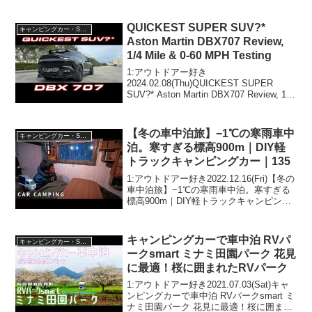
話題らしいぞ、見逃さないで！！2:アウ
トドアー好き2024.12.08(S...
QUICKEST SUPER SUV?*
キャンピングカー・SUV人気車種
Aston Martin DBX707 Review,
1/4 Mile & 0-60 MPH Testing
1:アウトドアー好き
2024.02.08(Thu)QUICKEST SUPER
SUV?* Aston Martin DBX707 Review, 1/4
Mile & 0-60 MPH Testingって人気で話題
らしいぞ、見逃さないで！...
【冬の車中泊旅】−1℃の寒雨車中
キャンピングカー・SUV人気車種
泊。寒すぎる標高900m｜DIY軽
トラックキャンピングカー｜135
1:アウトドアー好き2022.12.16(Fri)【冬の
車中泊旅】−1℃の寒雨車中泊。寒すぎる
標高900m｜DIY軽トラックキャンピング
カー｜135って人気で話題らしいぞ、見逃
さないで！！2:アウトドアー好き
2022.12.16(Fri)こ...
キャンピングカーで車中泊 RVパ
キャンピングカー・SUV人気車種
ークsmart ミナミ田園パーク 花見
に最適！桜に囲まれたRVパーク
1:アウトドアー好き2021.07.03(Sat)キャ
ンピングカーで車中泊 RVパークsmart ミ
ナミ田園パーク 花見に最適！桜に囲まれ