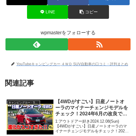
LINE
コピー
wpmasterをフォローする
YouTubeキャンピングカー,４ＷＤ,SUV自動車の口コミ・評判まとめ
関連記事
【4WDがすごい】日産ノートオ
キャンピングカー・SUV人気車種
ーラのマイナーチェンジモデルを
チェック！2024年6月の改良で何
が変わった？
1:アウトドアー好き2024.12.08(Sun)
【4WDがすごい】日産ノートオーラのマ
イナーチェンジモデルをチェック！2024
年6月の改良で何が変わった？って人気で