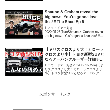
たRVパークって人気で話題らしいぞ、見
逃さないで！！2:アウトドアー好き
2021.07.03(Sa...
Shauno & Graham reveal the
キャンピングカー・SUV人気車種
big news! You’re gonna love
this! // The Shed Ep 6
1:アウトドアー好き
2020.05.26(Tue)Shauno & Graham reveal
the big news! You’re gonna love this! //
The Shed Ep 6って人気で話題らしいぞ、
見逃さないで...
【ヤリスクロスより大！カローラ
キャンピングカー・SUV人気車種
クロスより小】トヨタ新型SUVと
なるアーバンクルーザー詳細チェ
ック！！内外装など新しい⑥のポ
1:アウトドアー好き2024.12.16(Mon)【ヤ
イントを紹介
リスクロスより大！カローラクロスより
小】トヨタ新型SUVとなるアーバンクル
ーザー詳細チェック！！内外装など新し
い⑥のポイントを紹介って人気で話題ら
しいぞ、見逃さないで！！2:アウトドア
ー...
スポンサーリンク