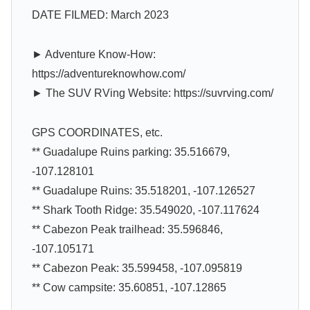
DATE FILMED: March 2023
► Adventure Know-How:
https://adventureknowhow.com/
► The SUV RVing Website: https://suvrving.com/
GPS COORDINATES, etc.
** Guadalupe Ruins parking: 35.516679,
-107.128101
** Guadalupe Ruins: 35.518201, -107.126527
** Shark Tooth Ridge: 35.549020, -107.117624
** Cabezon Peak trailhead: 35.596846,
-107.105171
** Cabezon Peak: 35.599458, -107.095819
** Cow campsite: 35.60851, -107.12865