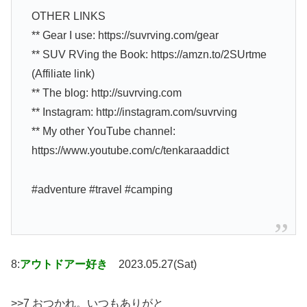
OTHER LINKS
** Gear I use: https://suvrving.com/gear
** SUV RVing the Book: https://amzn.to/2SUrtme
(Affiliate link)
** The blog: http://suvrving.com
** Instagram: http://instagram.com/suvrving
** My other YouTube channel:
https://www.youtube.com/c/tenkaraaddict
#adventure #travel #camping
8:
アウトドアー好き
2023.05.27(Sat)
>>7 おつかれ。いつもありがと