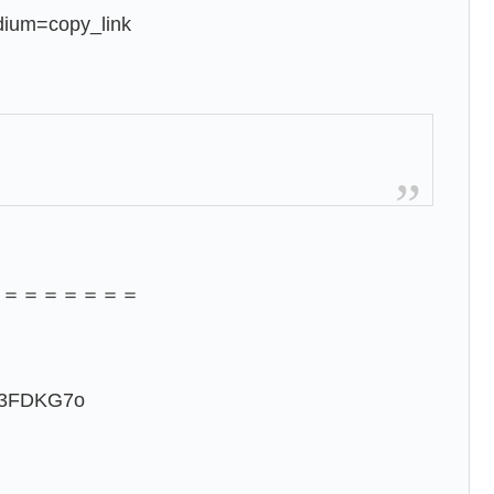
edium=copy_link
＝＝＝＝＝＝＝＝
3FDKG7o