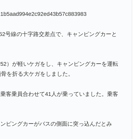
/df041b5aad994e2c92ed43b57c883983
152号線の十字路交差点で、キャンピングカーと
52）が軽いケガをし、キャンピングカーを運転
鎖骨を折る大ケガをしました。
乗客乗員合わせて41人が乗っていました。乗客
ャンピングカーがバスの側面に突っ込んだとみ