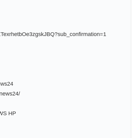
XTexrhetbOe3zgskJBQ?sub_confirmation=1
ews24
_news24/
S HP