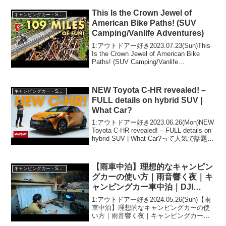
アー好き2...
This Is the Crown Jewel of
キャンピングカー・SUV人気車種
American Bike Paths! (SUV
Camping/Vanlife Adventures)
1:アウトドアー好き2023.07.23(Sun)This
Is the Crown Jewel of American Bike
Paths! (SUV Camping/Vanlife
Adventures)って人気で話題らしいぞ、見
逃さ...
NEW Toyota C-HR revealed! –
キャンピングカー・SUV人気車種
FULL details on hybrid SUV |
What Car?
1:アウトドアー好き2023.06.26(Mon)NEW
Toyota C-HR revealed! – FULL details on
hybrid SUV | What Car?って人気で話題ら
しいぞ、見逃さないで！！2:アウトドア
ー好...
【雨車中泊】理想的なキャンピン
キャンピングカー・SUV人気車種
グカーの使い方｜雨音響く夜｜キ
ャンピングカー車中泊｜DJI
Power 1000 & power 500
1:アウトドアー好き2024.05.26(Sun)【雨
車中泊】理想的なキャンピングカーの使
い方｜雨音響く夜｜キャンピングカー車
中泊｜DJI Power 1000 & power 500って