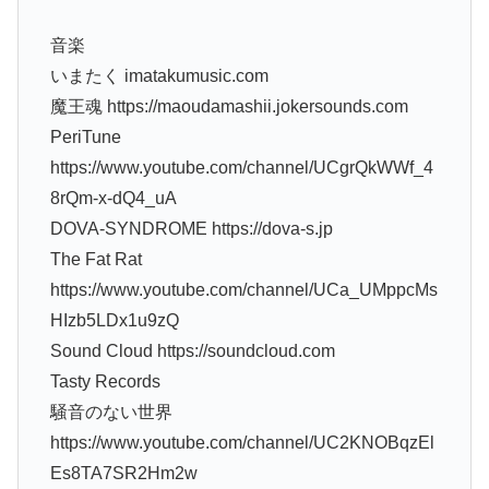
音楽
いまたく imatakumusic.com
魔王魂 https://maoudamashii.jokersounds.com
PeriTune
https://www.youtube.com/channel/UCgrQkWWf_4
8rQm-x-dQ4_uA
DOVA-SYNDROME https://dova-s.jp
The Fat Rat
https://www.youtube.com/channel/UCa_UMppcMs
HIzb5LDx1u9zQ
Sound Cloud https://soundcloud.com
Tasty Records
騒音のない世界
https://www.youtube.com/channel/UC2KNOBqzEl
Es8TA7SR2Hm2w