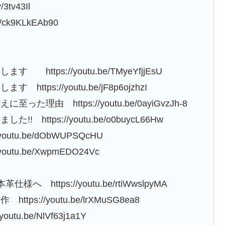
tv43Il
ck9KLkEAb90
ps://youtu.be/TMyeYfjjEsU
s://youtu.be/jF8p6ojzhzI
 https://youtu.be/0ayiGvzJh-8
tps://youtu.be/o0buycL66Hw
utu.be/dObWUPSQcHU
utu.be/XwpmEDO24Vc
ttps://youtu.be/rtiWwslpyMA
://youtu.be/lrXMuSG8ea8
u.be/NlVf63j1a1Y