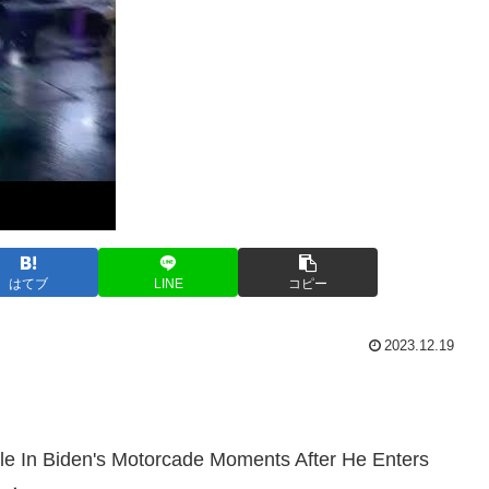
はてブ
LINE
コピー
2023.12.19
 In Biden's Motorcade Moments After He Enters