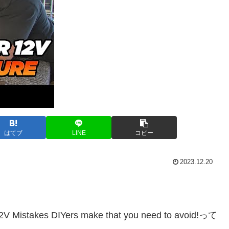
はてブ
LINE
コピー
2023.12.20
2V Mistakes DIYers make that you need to avoid!って