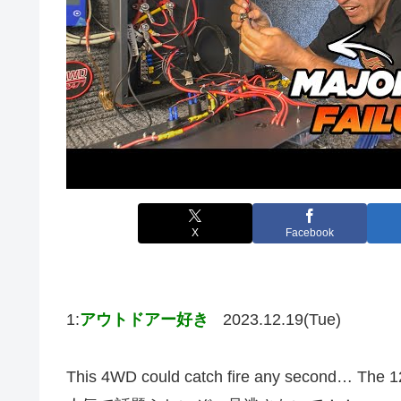
X
Facebook
1:
アウトドアー好き
2023.12.19(Tue)
This 4WD could catch fire any second… The 1