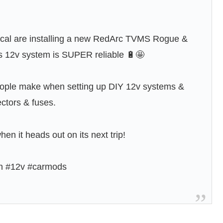
rical are installing a new RedArc TVMS Rogue &
is 12v system is SUPER reliable 🔋🤩
ople make when setting up DIY 12v systems &
ectors & fuses.
en it heads out on its next trip!
on #12v #carmods