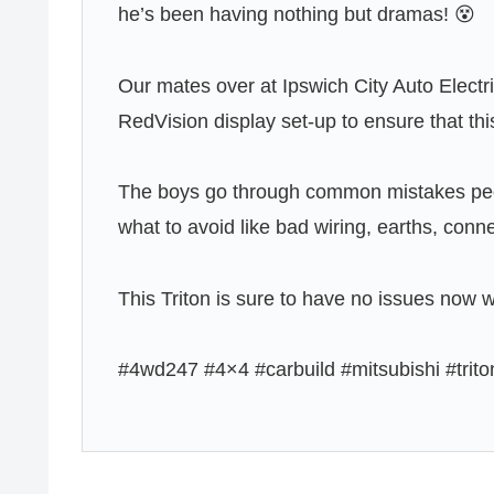
he’s been having nothing but dramas! 😵
Our mates over at Ipswich City Auto Elect
RedVision display set-up to ensure that th
The boys go through common mistakes pe
what to avoid like bad wiring, earths, conn
This Triton is sure to have no issues now wh
#4wd247 #4×4 #carbuild #mitsubishi #trit