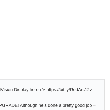
ion Display here 👉 https://bit.ly/RedArc12v
GRADE! Although he’s done a pretty good job –