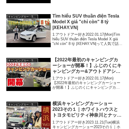
き2...
Tìm hiểu SUV thuần điện Tesla
キャンピングカー・SUV人気車種
Model X giá "chỉ còn" 8 tỷ
|XEHAY.VN|
1:アウトドアー好き2022.01.17(Mon)Tìm
hiểu SUV thuần điện Tesla Model X giá
"chỉ còn" 8 tỷ |XEHAY.VN|って人気で話題
らしいぞ、見逃さないで！！2:アウトド
アー...
【2022年最初のキャンピングカ
キャンピングカー・SUV人気車種
ーショーが開幕！】ふじのくにキ
ャンピングカー&アウトドアショ
ー
1:アウトドアー好き2022.01.17(Mon)
【2022年最初のキャンピングカーショー
が開幕！】ふじのくにキャンピングカー&
アウトドアショーって人気で話題らしい
ぞ、見逃さないで！！2:アウトドアー好
き2022.01.17(Mon)この動...
横浜キャンピングカーショー
キャンピングカー・SUV人気車種
2023その１｜ホワイトハウスと
トヨタモビリティ神奈川とナッツ
RV
1:アウトドアー好き2023.11.21(Tue)横浜
キャンピングカーショー2023その１｜ホ