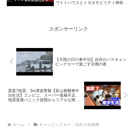
ワイトハウスとトヨタモビリティ神奈川
とナッツRVって人気で話題らしいぞ、見
逃さないで！！2:アウトドアー好き
2023.11.21(Tue)この動画...
スポンサーリンク
【大雨の日の車中泊】自作のバスキャン
ピングカーで過ごす京都の夜
震度7地震、3m津波警報【富山避難車中
泊生活】コンビニ、スーパー食糧不足、
地震直後パニック状態からリアルな映像
記録 | 2024年1月1日能登半島地震
ホーム
キャンピングカー・SUV人気車種