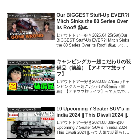
Our BIGGEST Stuff-Up EVER?!
キャンピングカー・SUV人気車種
Mitch Sinks the 80 Series Over
its Roof! 🥶🌊
1:アウトドアー好き2026.04.25(Sat)Our
BIGGEST Stuff-Up EVER?! Mitch Sinks
the 80 Series Over its Roof! 🥶🌊って人
気で話題らしいぞ、見逃さないで！！2:
アウ...
キャンピングカー超こだわりの装
キャンピングカー・SUV人気車種
備品（前編）【アキママ旅ライ
フ】
1:アウトドアー好き2020.09.27(Sun)キャ
ンピングカー超こだわりの装備品（前
編）【アキママ旅ライフ】って人気で話
題らしいぞ、見逃さないで！！2:アウト
ドアー好き2020.09.27(Sun)この動画は注
目です！3:アウトドアー好...
10 Upcoming 7 Seater SUV's in
キャンピングカー・SUV人気車種
india 2024 || This Diwali 2024 ||.
1:アウトドアー好き2024.08.30(Fri)10
Upcoming 7 Seater SUV's in india 2024 ||
This Diwali 2024 ||.って人気で話題らしい
ぞ、見逃さないで！！2:アウトドアー好