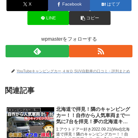
X
Facebook
はてブ
LINE
コピー
wpmasterをフォローする
YouTubeキャンピングカー,４ＷＤ,SUV自動車の口コミ・評判まとめ
関連記事
北海道で拝見！隣のキャンピング
キャンピングカー・SUV人気車種
カー！！自作から人気車両まで一
気に7台を拝見！夢の北海道キャ
ラバン⑬
1:アウトドアー好き2022.09.21(Wed)北海
道で拝見！隣のキャンピングカー！！自