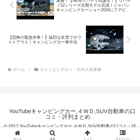
速報！【NEWリバティ52誕生！】リバテ
ィ52シリーズ次期モデル完成！ジャパン
キャンピングカーショー2024にてデビュ
ー！標準仕様に加え２種のアップグレー
ド仕様を用意
【恐怖の緊急停車！】猛烈な吹雪でホワ
イトアウト｜キャンピングカー車中泊
ホーム
キャンピングカー・SUV人気車種
YouTubeキャンピングカー,４ＷＤ,SUV自動車の口
コミ・評判まとめ
© 2017 YouTubeキャンピングカー,４ＷＤ,SUV自動車の口コミ・評
判まとめ.
ホーム
検索
トップ
サイドバー