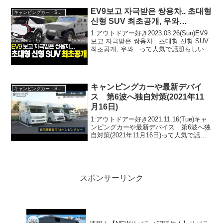
EV9보고 자극받은 쌍용차.. 초대형
キャンピングカー・SUV人気車種
신형 SUV 최초공개, 우와…
1:アウトドアー好き2023.03.26(Sun)EV9
보고 자극받은 쌍용차.. 초대형 신형 SUV
최초공개, 우와...って人気で話題らしい
ぞ、見逃さないで！！2:アウトドアー好
き2023.03.26(Sun)この動画は注目です！
3...
キャンピングカーや最新デバイ
キャンピングカー・SUV人気車種
ス 第6波へ独自対策(2021年11
月16日)
1:アウトドアー好き2021.11.16(Tue)キャ
ンピングカーや最新デバイス 第6波へ独
自対策(2021年11月16日)って人気で話題
らしいぞ、見逃さないで！！2:アウトド
アー好き2021.11.16(Tue)この動画は注目
です！3:ア...
スポンサーリンク