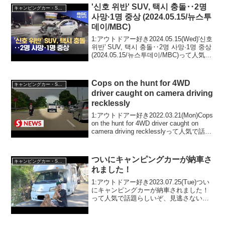
2025.10.31(F...
'신호 위반' SUV, 택시 충돌‥2명
キャンピングカー・SUV人気車種
사망·1명 중상 (2024.05.15/뉴스투
데이/MBC)
1:アウトドアー好き2024.05.15(Wed)'신호
위반' SUV, 택시 충돌‥2명 사망·1명 중상
(2024.05.15/뉴스투데이/MBC)って人気で
話題らしいぞ、見逃さないで！！2:アウ
トドアー好き2024.05.15(W...
Cops on the hunt for 4WD
キャンピングカー・SUV人気車種
driver caught on camera driving
recklessly
1:アウトドアー好き2022.03.21(Mon)Cops
on the hunt for 4WD driver caught on
camera driving recklesslyって人気で話題
らしいぞ、見逃さないで！！2:アウトド
アー...
ついにキャンピングカーが納車さ
キャンピングカー・SUV人気車種
れました！
1:アウトドアー好き2023.07.25(Tue)つい
にキャンピングカーが納車されました！
って人気で話題らしいぞ、見逃さない
で！！2:アウトドアー好き
2023.07.25(Tue)この動画は注目です！3:
アウトドアー好き2023.07....