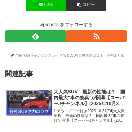
LINE
コピー
wpmasterをフォローする
YouTubeキャンピングカー,４ＷＤ,SUV自動車の口コミ・評判まとめ
関連記事
大人気SUV 最新の性能は？ 国
キャンピングカー・SUV人気車種
内最大“車の祭典”が開幕【スーパ
ーJチャンネル】(2025年10月30
日)
1:アウトドアー好き2025.10.31(Fri)大人気
SUV 最新の性能は？ 国内最大“車の祭
典”が開幕【スーパーJチャンネル】(2025
年10月30日)って人気で話題らしいぞ、見
逃さないで！！2:アウトドアー好き