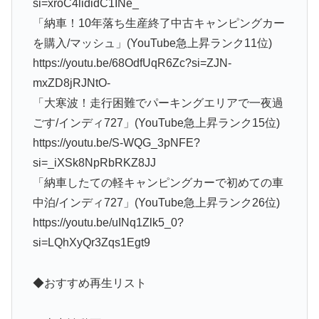
si=xroC4lididC1INe_
「納車！10年落ち生産終了中古キャンピングカー
を購入/マッシュ」(YouTube急上昇ランク11位)
https://youtu.be/68OdfUqR6Zc?si=ZJN-
mxZD8jRJNtO-
「大寒波！走行困難でパーキングエリアで一夜過
ごす/インディ727」(YouTube急上昇ランク15位)
https://youtu.be/S-WQG_3pNFE?
si=_iXSk8NpRbRKZ8JJ
「納車したての軽キャンピングカーで初めての車
中泊/インディ727」(YouTube急上昇ランク26位)
https://youtu.be/uINq1Zlk5_0?
si=LQhXyQr3Zqs1Egt9
◆おすすめ再生リスト