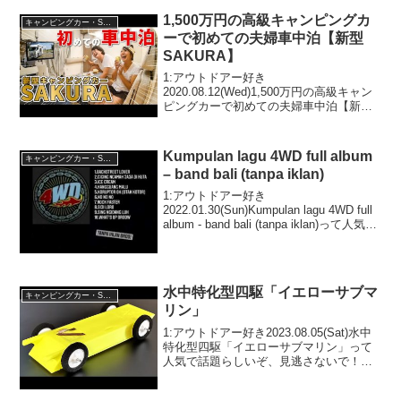
1,500万円の高級キャンピングカ
キャンピングカー・SUV人気車種
ーで初めての夫婦車中泊【新型
SAKURA】
1:アウトドアー好き
2020.08.12(Wed)1,500万円の高級キャン
ピングカーで初めての夫婦車中泊【新型
SAKURA】って人気で話題らしいぞ、見
逃さないで！！2:アウトドアー好き
2020.08.12(Wed)この動画は注目です！
Kumpulan lagu 4WD full album
キャンピングカー・SUV人気車種
3:...
– band bali (tanpa iklan)
1:アウトドアー好き
2022.01.30(Sun)Kumpulan lagu 4WD full
album - band bali (tanpa iklan)って人気で
話題らしいぞ、見逃さないで！！2:アウ
トドアー好き2022.01.30(...
水中特化型四駆「イエローサブマ
キャンピングカー・SUV人気車種
リン」
1:アウトドアー好き2023.08.05(Sat)水中
特化型四駆「イエローサブマリン」って
人気で話題らしいぞ、見逃さないで！！
2:アウトドアー好き2023.08.05(Sat)この
動画は注目です！3:アウトドアー好き