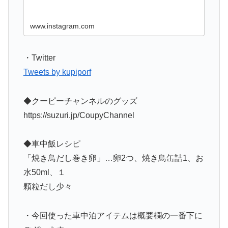
www.instagram.com
・Twitter
Tweets by kupiporf
◆クーピーチャンネルのグッズ
https://suzuri.jp/CoupyChannel
◆車中飯レシピ
「焼き鳥だし巻き卵」…卵2つ、焼き鳥缶詰1、お
水50ml、１
顆粒だし少々
・今回使った車中泊アイテムは概要欄の一番下に