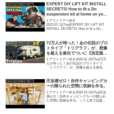
EXPERT DIY LIFT KIT INSTALL
キャンピングカー・SUV人気車種
SECRETS! How to fit a 2in
suspension kit at home on your
4WD
1:アウトドアー好き
2023.07.11(Tue)EXPERT DIY LIFT KIT
INSTALL SECRETS! How to fit a 2in
suspension kit at home on your 4WDって
人気で話題...
72万人が待った！あの伝説のプロ
キャンピングカー・SUV人気車種
トタイプ「トリグラフ」が、想像
を超える進化でついに【決定版】
へ！
1:アウトドアー好き2026.01.22(Thu)72万
人が待った！あの伝説のプロトタイプ
「トリグラフ」が、想像を超える進化で
ついに【決定版】へ！って人気で話題ら
しいぞ、見逃さないで！！2:アウトドア
ー好き2026.01.22(Thu)この...
圧迫感ゼロ！自作キャンピングカ
キャンピングカー・SUV人気車種
ーの限られた空間に収納を作る。
1:アウトドアー好き2020.10.15(Thu)圧迫
感ゼロ！自作キャンピングカーの限られ
た空間に収納を作る。って人気で話題ら
しいぞ、見逃さないで！！2:アウトドア
ー好き2020.10.15(Thu)この動画は注目で
す！3:アウトドアー好き...