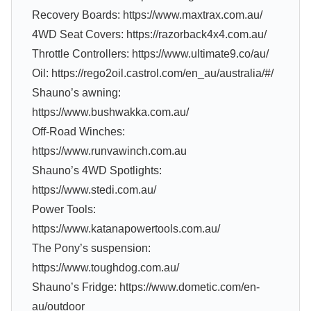
Recovery Boards: https://www.maxtrax.com.au/
4WD Seat Covers: https://razorback4x4.com.au/
Throttle Controllers: https://www.ultimate9.co/au/
Oil: https://rego2oil.castrol.com/en_au/australia/#/
Shauno’s awning:
https://www.bushwakka.com.au/
Off-Road Winches:
https://www.runvawinch.com.au
Shauno’s 4WD Spotlights:
https://www.stedi.com.au/
Power Tools:
https://www.katanapowertools.com.au/
The Pony’s suspension:
https://www.toughdog.com.au/
Shauno’s Fridge: https://www.dometic.com/en-
au/outdoor