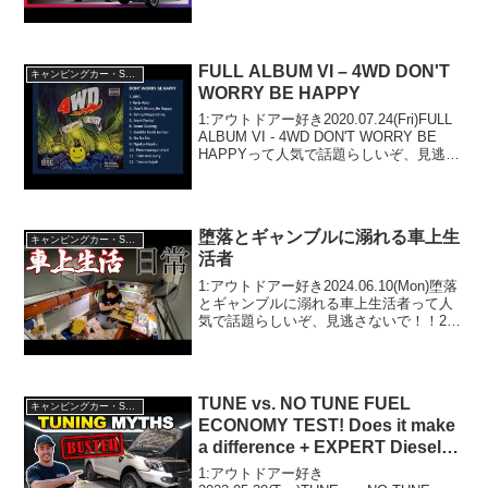
ぞ、見逃さないで！！2:アウトドアー好
き...
FULL ALBUM VI – 4WD DON'T
キャンピングカー・SUV人気車種
WORRY BE HAPPY
1:アウトドアー好き2020.07.24(Fri)FULL
ALBUM VI - 4WD DON'T WORRY BE
HAPPYって人気で話題らしいぞ、見逃さ
ないで！！2:アウトドアー好き
2020.07.24(Fri)この動画は注目です！...
堕落とギャンブルに溺れる車上生
キャンピングカー・SUV人気車種
活者
1:アウトドアー好き2024.06.10(Mon)堕落
とギャンブルに溺れる車上生活者って人
気で話題らしいぞ、見逃さないで！！2:
アウトドアー好き2024.06.10(Mon)この動
画は注目です！3:アウトドアー好き
2024.06.10(Mo...
TUNE vs. NO TUNE FUEL
キャンピングカー・SUV人気車種
ECONOMY TEST! Does it make
a difference + EXPERT Diesel
Tuning Q&A
1:アウトドアー好き