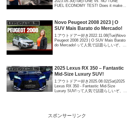
2023.05.30(Tue)TUNE vs. NO TUNE
FUEL ECONOMY TEST! Does it make a
difference + EXPERT Diesel Tuning Q&A
って人気で話題...
Novo Peugeot 2008 2023 | O
キャンピングカー・SUV人気車種
SUV Mais Barato do Mercado!
1:アウトドアー好き2022.11.08(Tue)Novo
Peugeot 2008 2023 | O SUV Mais Barato
do Mercado!って人気で話題らしいぞ、見
逃さないで！！2:アウトドアー好き
2022.11.08(...
2025 Lexus RX 350 – Fantastic
キャンピングカー・SUV人気車種
Mid-Size Luxury SUV!
1:アウトドアー好き2025.08.02(Sat)2025
Lexus RX 350 - Fantastic Mid-Size
Luxury SUV!って人気で話題らしいぞ、見
逃さないで！！2:アウトドアー好き
2025.08.02(Sat)...
スポンサーリンク