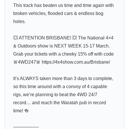
This track has beaten us time and time again with
broken vehicles, flooded cars & endless bog
holes.
💥 ATTENTION BRISBANE! 💥 The National 4×4
& Outdoors show is NEXT WEEK 15-17 March.
Grab your tickets with a cheeky 15% off with code
🚨4WD247🚨 https://4x4show.com.au/Brisbane/
It’s ALWAYS taken more than 3 days to complete,
so this time around with a convoy of 4 capable
rigs, we’re planning to beat the 4WD 24/7
record… and reach the Waratah pub in record
time! 🍻
—————–