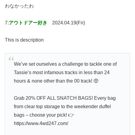
わなかったわ
7:
アウトドアー好き
2024.04.19(Fri)
This is description
We’ve set ourselves a challenge to tackle one of
Tassie’s most infamous tracks in less than 24
hours & none other than the 00 track! 🤑
Grab 20% OFF ALL SNATCH BAGS! Every bag
from clear top storage to the weekender duffel
bags – choose your pick! 👉
https://www.4wd247.com/