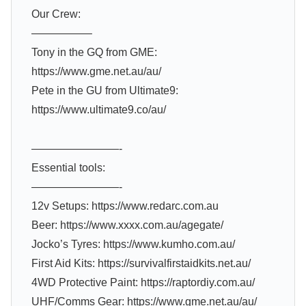
Our Crew:
—————–
Tony in the GQ from GME:
https://www.gme.net.au/au/
Pete in the GU from Ultimate9:
https://www.ultimate9.co/au/
————————-
Essential tools:
————————-
12v Setups: https://www.redarc.com.au
Beer: https://www.xxxx.com.au/agegate/
Jocko’s Tyres: https://www.kumho.com.au/
First Aid Kits: https://survivalfirstaidkits.net.au/
4WD Protective Paint: https://raptordiy.com.au/
UHF/Comms Gear: https://www.gme.net.au/au/