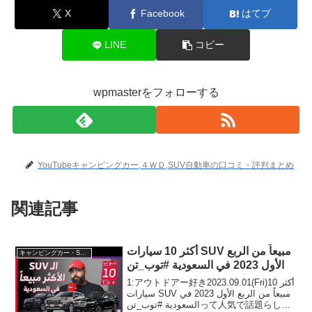
X
Facebook
はてブ
LINE
コピー
wpmasterをフォローする
YouTubeキャンピングカー,４ＷＤ,SUV自動車の口コミ・評判まとめ
関連記事
أكثر 10 سيارات SUV مبيعاً من الربع
キャンピングカー・SUV人気車種
الأول 2023 في السعودية #توب_تن
1:アウトドアー好き2023.09.01(Fri)أكثر 10
سيارات SUV مبيعاً من الربع الأول 2023 في
السعودية #توب_تنって人気で話題らしい