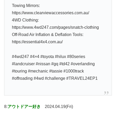
Towing Mirrors:
https://www.clearviewaccessories.com.au/
4WD Clothing:
https://www.4wd247.com/pages/snatch-clothing
Off-Road Air Inflation & Deflation Tools:
https://essential4x4.com.au/
#4wd247 #4×4 #toyota #hilux #80series
#landcruiser #nissan #gq #td42 #overlanding
#touring #mechanic #tassie #1000track
#offroading #4wd #challenge #TRAVEL24EP1
8:
アウトドアー好き
2024.04.19(Fri)