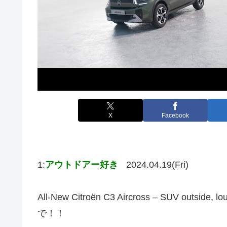
X
Facebook
1:
アウトドアー好き
2024.04.19(Fri)
All-New Citroën C3 Aircross – SUV o
で！！