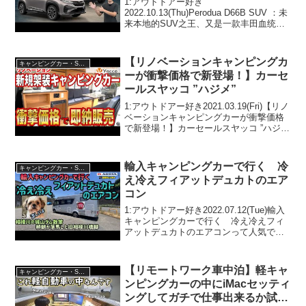
1:アウトドアー好き
道
2022.10.13(Thu)Perodua D66B SUV ：未
来本地的SUV之王、又是一款丰田血统的
新车？（汽车咖啡馆）｜automachi.com
马来西亚试车频道って人気で話題らしい
ぞ、見逃さないで！！2:アウ...
【リノベーションキャンピングカ
キャンピングカー・SUV人気車種
ーが衝撃価格で新登場！】カーセ
ールスヤッコ ”ハジメ”
1:アウトドアー好き2021.03.19(Fri)【リノ
ベーションキャンピングカーが衝撃価格
で新登場！】カーセールスヤッコ ”ハジ
メ”って人気で話題らしいぞ、見逃さない
で！！2:アウトドアー好き2021.03.19(Fri)
この動画は注目で...
輸入キャンピングカーで行く 冷
キャンピングカー・SUV人気車種
え冷えフィアットデュカトのエア
コン
1:アウトドアー好き2022.07.12(Tue)輸入
キャンピングカーで行く 冷え冷えフィ
アットデュカトのエアコンって人気で話
題らしいぞ、見逃さないで！！2:アウト
ドアー好き2022.07.12(Tue)この動画は注
目です！3:アウトドアー...
【リモートワーク車中泊】軽キャ
キャンピングカー・SUV人気車種
ンピングカーの中にiMacセッティ
ングしてガチで仕事出来るか試し