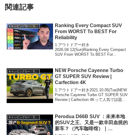
関連記事
Ranking Every Compact SUV
キャンピングカー・SUV人気車種
From WORST To BEST For
Reliability
1:アウトドアー好き
2026.04.12(Sun)Ranking Every Compact
SUV From WORST To BEST For
Reliabilityって人気で話題らしいぞ、見逃
さないで！！2:アウトドアー好き2026....
NEW Porsche Cayenne Turbo
キャンピングカー・SUV人気車種
GT SUPER SUV Review |
Carfection 4K
1:アウトドアー好き2021.10.05(Tue)NEW
Porsche Cayenne Turbo GT SUPER SUV
Review | Carfection 4Kって人気で話題ら
しいぞ、見逃さないで！！2:アウトドア
ー好き2021...
Perodua D66B SUV ：未来本地
キャンピングカー・SUV人気車種
的SUV之王、又是一款丰田血统的
新车？（汽车咖啡馆）｜
automachi.com 马来西亚试车频