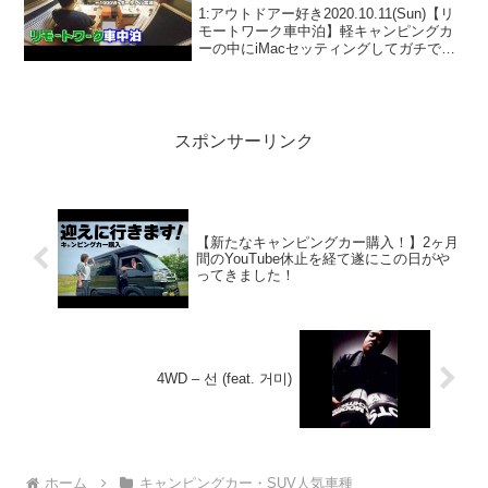
てみました！【インディ727】
1:アウトドアー好き2020.10.11(Sun)【リ
モートワーク車中泊】軽キャンピングカ
ーの中にiMacセッティングしてガチで仕
事出来るか試してみました！【インディ
727】って人気で話題らしいぞ、見逃さな
いで！！2:アウトドアー好き202...
スポンサーリンク
【新たなキャンピングカー購入！】2ヶ月
間のYouTube休止を経て遂にこの日がや
ってきました！
4WD – 선 (feat. 거미)
ホーム
キャンピングカー・SUV人気車種