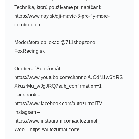
Technika, ktorú používame pri natáčaní:
https://www.nay.sk/dji-mavic-3-pro-fly-more-
combo-dji-rc
Moderátora oblieka:: @711shopzone
FoxRacing.sk
Odoberať Autožurnál –
https://www.youtube.com/channel/UCdN1w6XRS
XkuzrMu_wJgJRQ?sub_confirmation=1
Facebook –
https://www.facebook.com/autozurnalTV
Instagram –
https://www.instagram.com/autozurnal_
Web – https://autozurnal.com/