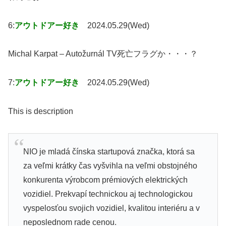
6:
アウトドアー好き
2024.05.29(Wed)
Michal Karpat – Autožurnál TV死亡フラグか・・・？
7:
アウトドアー好き
2024.05.29(Wed)
This is description
NIO je mladá čínska startupová značka, ktorá sa
za veľmi krátky čas vyšvihla na veľmi obstojného
konkurenta výrobcom prémiových elektrických
vozidiel. Prekvapí technickou aj technologickou
vyspelosťou svojich vozidiel, kvalitou interiéru a v
neposlednom rade cenou.