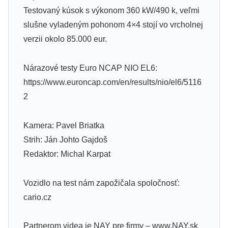
Testovaný kúsok s výkonom 360 kW/490 k, veľmi
slušne vyladeným pohonom 4×4 stojí vo vrcholnej
verzii okolo 85.000 eur.
Nárazové testy Euro NCAP NIO EL6:
https://www.euroncap.com/en/results/nio/el6/5116
2
Kamera: Pavel Briatka
Strih: Ján Johto Gajdoš
Redaktor: Michal Karpat
Vozidlo na test nám zapožičala spoločnosť:
cario.cz
Partnerom videa je NAY pre firmy – www.NAY.sk