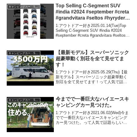
Top Selling C-Segment SUV
キャンピングカー・SUV人気車種
#india #2024 #september #creta
#grandvitara #seltos #hyryder
#hyryder
1:アウトドアー好き2025.01.14(Tue)Top
Selling C-Segment SUV #india #2024
#september #creta #grandvitara #seltos
#hyryder #hyryder...
【最新モデル】スーパーソニック
キャンピングカー・SUV人気車種
超豪華動く別荘を全て見せてま
す！
1:アウトドアー好き2025.05.29(Thu)【最
新モデル】スーパーソニック超豪華動く
別荘を全て見せてます！って人気で話題
らしいぞ、見逃さないで！！2:アウトド
アー好き2025.05.29(Thu)この動画は注目
です！3:アウトドアー好...
今までで一番巨大なハイエースキ
キャンピングカー・SUV人気車種
ャンピングカー見つけた。
1:アウトドアー好き2021.06.02(Wed)今ま
でで一番巨大なハイエースキャンピング
カー見つけた。って人気で話題らしい
ぞ、見逃さないで！！2:アウトドアー好
き2021.06.02(Wed)この動画は注目です！