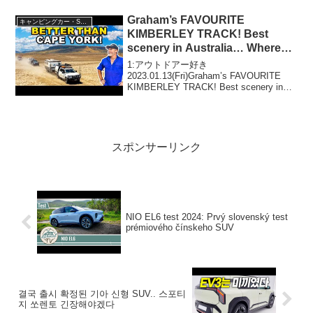
3:アウトドアー好き202...
Graham’s FAVOURITE
キャンピングカー・SUV人気車種
KIMBERLEY TRACK! Best
scenery in Australia… Where
tourists NEVER go! OffGrid Ep5
1:アウトドアー好き
2023.01.13(Fri)Graham’s FAVOURITE
KIMBERLEY TRACK! Best scenery in
Australia… Where tourists NEVER go!
OffGrid...
スポンサーリンク
NIO EL6 test 2024: Prvý slovenský test
prémiového čínskeho SUV
결국 출시 확정된 기아 신형 SUV.. 스포티
지 쏘렌토 긴장해야겠다