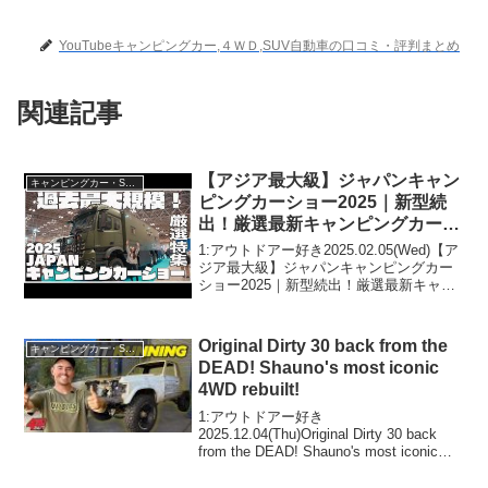
YouTubeキャンピングカー,４ＷＤ,SUV自動車の口コミ・評判まとめ
関連記事
【アジア最大級】ジャパンキャン
キャンピングカー・SUV人気車種
ピングカーショー2025｜新型続
出！厳選最新キャンピングカーを
紹介！
1:アウトドアー好き2025.02.05(Wed)【ア
ジア最大級】ジャパンキャンピングカー
ショー2025｜新型続出！厳選最新キャン
ピングカーを紹介！って人気で話題らし
いぞ、見逃さないで！！2:アウトドアー
好き2025.02.05(W...
Original Dirty 30 back from the
キャンピングカー・SUV人気車種
DEAD! Shauno's most iconic
4WD rebuilt!
1:アウトドアー好き
2025.12.04(Thu)Original Dirty 30 back
from the DEAD! Shauno's most iconic
4WD rebuilt!って人気で話題らしいぞ、見
逃さないで！！2:アウ...