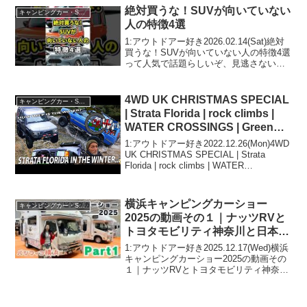
らしいぞ、見逃さない...
絶対買うな！SUVが向いていない
キャンピングカー・SUV人気車種
人の特徴4選
1:アウトドアー好き2026.02.14(Sat)絶対
買うな！SUVが向いていない人の特徴4選
って人気で話題らしいぞ、見逃さない
で！！2:アウトドアー好き
2026.02.14(Sat)この動画は注目です！3:
アウトドアー好き2026.02....
4WD UK CHRISTMAS SPECIAL
キャンピングカー・SUV人気車種
| Strata Florida | rock climbs |
WATER CROSSINGS | Green
Laning | 4WDUK
1:アウトドアー好き2022.12.26(Mon)4WD
UK CHRISTMAS SPECIAL | Strata
Florida | rock climbs | WATER
CROSSINGS | Green Laning | 4WDU...
横浜キャンピングカーショー
キャンピングカー・SUV人気車種
2025の動画その１｜ナッツRVと
トヨタモビリティ神奈川と日本
RV協会とルートシックスとダイ
1:アウトドアー好き2025.12.17(Wed)横浜
レクトカーズ
キャンピングカーショー2025の動画その
１｜ナッツRVとトヨタモビリティ神奈川
と日本RV協会とルートシックスとダイレ
クトカーズって人気で話題らしいぞ、見
逃さないで！！2:アウトドアー好き...