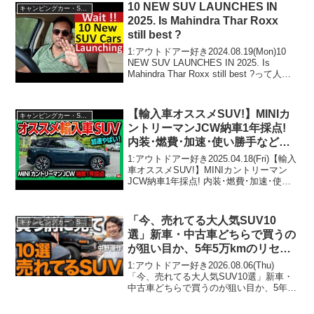
10 NEW SUV LAUNCHES IN
キャンピングカー・SUV人気車種
2025. Is Mahindra Thar Roxx
still best ?
1:アウトドアー好き2024.08.19(Mon)10
NEW SUV LAUNCHES IN 2025. Is
Mahindra Thar Roxx still best ?って人気
で話題らしいぞ、見逃さないで！！2:ア
ウトドアー好き20...
【輸入車オススメSUV!】MINIカ
キャンピングカー・SUV人気車種
ントリーマンJCW納車1年採点!
内装･燃費･加速･使い勝手など総
合おすすめ度は何点?! | MINI
1:アウトドアー好き2025.04.18(Fri)【輸入
COUNTRYMAN JCW ALL4 2025
車オススメSUV!】MINIカントリーマン
JCW納車1年採点! 内装･燃費･加速･使い
勝手など総合おすすめ度は何点?! | MINI
COUNTRYMAN JCW ALL4 2025っ...
「今、売れてる大人気SUV10
キャンピングカー・SUV人気車種
選」新車・中古車どちらで買うの
が狙い目か、5年5万kmのリセー
ルTier表でプロが格付けしながら
1:アウトドアー好き2026.08.06(Thu)
徹底解説します！
「今、売れてる大人気SUV10選」新車・
中古車どちらで買うのが狙い目か、5年5
万kmのリセールTier表でプロが格付けし
ながら徹底解説します！って人気で話題