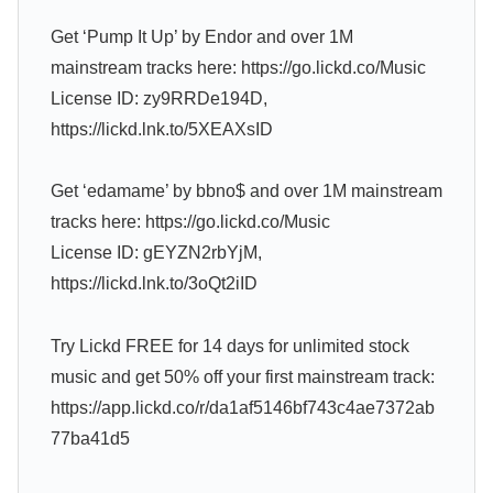
Get ‘Pump It Up’ by Endor and over 1M
mainstream tracks here: https://go.lickd.co/Music
License ID: zy9RRDe194D,
https://lickd.lnk.to/5XEAXsID
Get ‘edamame’ by bbno$ and over 1M mainstream
tracks here: https://go.lickd.co/Music
License ID: gEYZN2rbYjM,
https://lickd.lnk.to/3oQt2iID
Try Lickd FREE for 14 days for unlimited stock
music and get 50% off your first mainstream track:
https://app.lickd.co/r/da1af5146bf743c4ae7372ab
77ba41d5