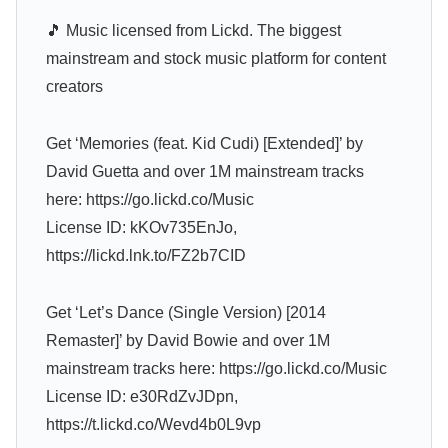
🎵 Music licensed from Lickd. The biggest
mainstream and stock music platform for content
creators
Get ‘Memories (feat. Kid Cudi) [Extended]’ by
David Guetta and over 1M mainstream tracks
here: https://go.lickd.co/Music
License ID: kKOv735EnJo,
https://lickd.lnk.to/FZ2b7CID
Get ‘Let’s Dance (Single Version) [2014
Remaster]’ by David Bowie and over 1M
mainstream tracks here: https://go.lickd.co/Music
License ID: e30RdZvJDpn,
https://t.lickd.co/Wevd4b0L9vp