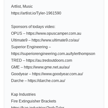
Artlist, Music
https://artlist.io/Tyler-1961590
Sponsors of todays video:
OPUS – https://www.opuscamper.com.au
Ultimate9 – https://www.ultimate9.co/au/
Superior Engineering –
https://superiorengineering.com.au/tylerthompson
TRED – https://au.tredoutdoors.com
GME – https://www.gme.net.au/au/
Goodyear – https://www.goodyear.com.au/
Darche – https://darche.com.au/
Kap Industries
Fire Extinguisher Brackets
https://kap.industries/?ref=Tyler