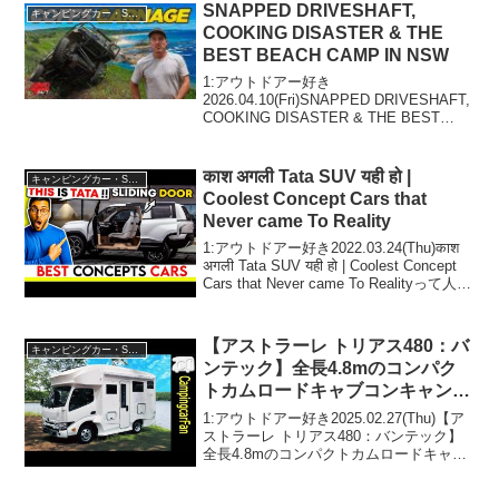
SNAPPED DRIVESHAFT,
キャンピングカー・SUV人気車種
COOKING DISASTER & THE
BEST BEACH CAMP IN NSW
1:アウトドアー好き
2026.04.10(Fri)SNAPPED DRIVESHAFT,
COOKING DISASTER & THE BEST
BEACH CAMP IN NSWって人気で話題ら
しいぞ、見逃さないで！！2:アウトドア
ー好き...
काश अगली Tata SUV यही हो |
キャンピングカー・SUV人気車種
Coolest Concept Cars that
Never came To Reality
1:アウトドアー好き2022.03.24(Thu)काश
अगली Tata SUV यही हो | Coolest Concept
Cars that Never came To Realityって人気
で話題らしいぞ、見逃さないで！！2...
【アストラーレ トリアス480：バ
キャンピングカー・SUV人気車種
ンテック】全長4.8mのコンパク
トカムロードキャブコンキャンピ
ングカー
1:アウトドアー好き2025.02.27(Thu)【ア
ストラーレ トリアス480：バンテック】
全長4.8mのコンパクトカムロードキャブ
コンキャンピングカーって人気で話題ら
しいぞ、見逃さないで！！2:アウトドア