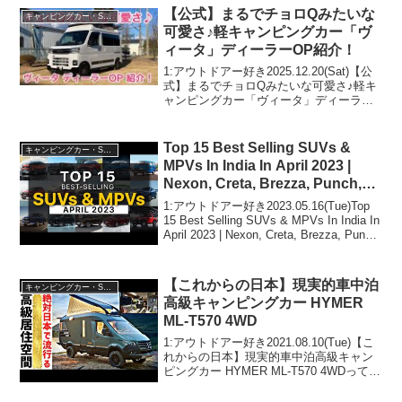
ー好き2025.02.27(Th...
【公式】まるでチョロQみたいな
キャンピングカー・SUV人気車種
可愛さ♪軽キャンピングカー「ヴ
ィータ」ディーラーOP紹介！
1:アウトドアー好き2025.12.20(Sat)【公
式】まるでチョロQみたいな可愛さ♪軽キ
ャンピングカー「ヴィータ」ディーラー
OP紹介！って人気で話題らしいぞ、見逃
さないで！！2:アウトドアー好き
2025.12.20(Sat)この動画...
Top 15 Best Selling SUVs &
キャンピングカー・SUV人気車種
MPVs In India In April 2023 |
Nexon, Creta, Brezza, Punch,
Eeco & Venue
1:アウトドアー好き2023.05.16(Tue)Top
15 Best Selling SUVs & MPVs In India In
April 2023 | Nexon, Creta, Brezza, Punch,
Eeco & Ve...
【これからの日本】現実的車中泊
キャンピングカー・SUV人気車種
高級キャンピングカー HYMER
ML-T570 4WD
1:アウトドアー好き2021.08.10(Tue)【こ
れからの日本】現実的車中泊高級キャン
ピングカー HYMER ML-T570 4WDって人
気で話題らしいぞ、見逃さないで！！2:
アウトドアー好き2021.08.10(Tue)この動