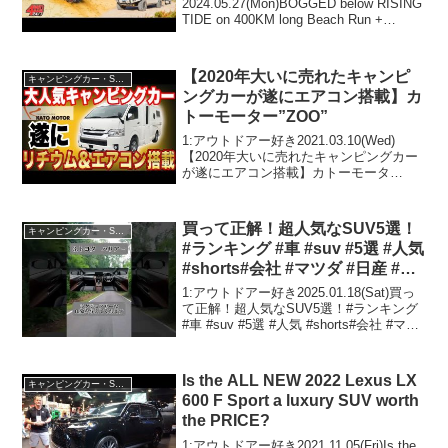
2024.05.27(Mon)BOGGED below RISING
TIDE on 400KM long Beach Run +
Swimming with wild dolphins!って人気で
話題らしいぞ、見逃さな...
【2020年大いに売れたキャンピ
キャンピングカー・SUV人気車種
ングカーが遂にエアコン搭載】カ
トーモーター”ZOO”
1:アウトドアー好き2021.03.10(Wed)
【2020年大いに売れたキャンピングカー
が遂にエアコン搭載】カトーモータ
ー”ZOO”って人気で話題らしいぞ、見逃
さないで！！2:アウトドアー好き
2021.03.10(Wed)この動画は注目で...
買って正解！超人気なSUV5選！
キャンピングカー・SUV人気車種
#ランキング #車 #suv #5選 #人気
#shorts#会社 #マツダ #日産 #ト
ヨタ #ダイハツ #ホンダ
1:アウトドアー好き2025.01.18(Sat)買っ
て正解！超人気なSUV5選！#ランキング
#車 #suv #5選 #人気 #shorts#会社 #マツ
ダ #日産 #トヨタ #ダイハツ #ホンダって
人気で話題らしいぞ、見逃さないで！！
2...
Is the ALL NEW 2022 Lexus LX
キャンピングカー・SUV人気車種
600 F Sport a luxury SUV worth
the PRICE?
1:アウトドアー好き2021.11.05(Fri)Is the