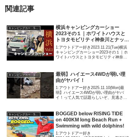
関連記事
横浜キャンピングカーショー
キャンピングカー・SUV人気車種
2023その１｜ホワイトハウスと
トヨタモビリティ神奈川とナッツ
RV
1:アウトドアー好き2023.11.21(Tue)横浜
キャンピングカーショー2023その１｜ホ
ワイトハウスとトヨタモビリティ神奈川
とナッツRVって人気で話題らしいぞ、見
逃さないで！！2:アウトドアー好き
2023.11.21(Tue)この動画...
最弱】ハイエース4WDが弱い理
キャンピングカー・SUV人気車種
由がヤバイ！
1:アウトドアー好き2025.11.10(Mon)最
弱】ハイエース4WDが弱い理由がヤバ
イ！って人気で話題らしいぞ、見逃さな
いで！！2:アウトドアー好き
2025.11.10(Mon)この動画は注目です！3:
アウトドアー好き2025.11.1...
BOGGED below RISING TIDE
キャンピングカー・SUV人気車種
on 400KM long Beach Run +
Swimming with wild dolphins!
1:アウトドアー好き