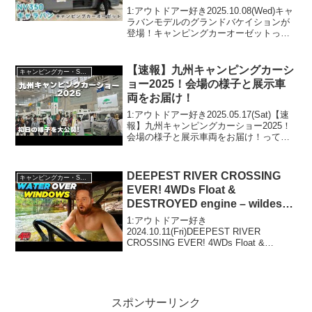
1:アウトドアー好き2025.10.08(Wed)キャ
ラバンモデルのグランドバケイションが
登場！キャンピングカーオーゼットって
人気で話題らしいぞ、見逃さないで！！
2:アウトドアー好き2025.10.08(Wed)この
動画は注目です！3:アウ...
【速報】九州キャンピングカーシ
キャンピングカー・SUV人気車種
ョー2025！会場の様子と展示車
両をお届け！
1:アウトドアー好き2025.05.17(Sat)【速
報】九州キャンピングカーショー2025！
会場の様子と展示車両をお届け！って人
気で話題らしいぞ、見逃さないで！！2:
アウトドアー好き2025.05.17(Sat)この動
画は注目です！3:ア...
DEEPEST RIVER CROSSING
キャンピングカー・SUV人気車種
EVER! 4WDs Float &
DESTROYED engine – wildest
Cape York moment ever filmed!
1:アウトドアー好き
2024.10.11(Fri)DEEPEST RIVER
CROSSING EVER! 4WDs Float &
DESTROYED engine - wildest Cape York
moment ever film...
スポンサーリンク