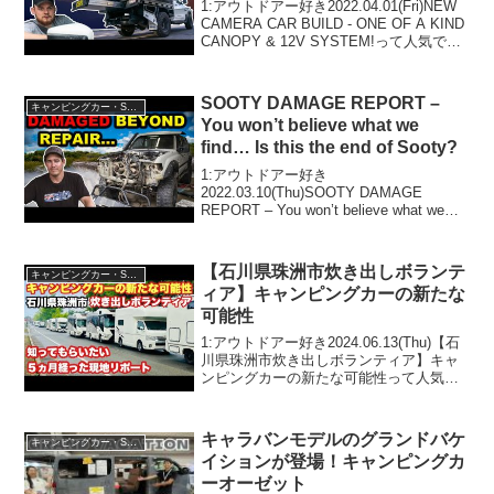
1:アウトドアー好き2022.04.01(Fri)NEW
CAMERA CAR BUILD - ONE OF A KIND
CANOPY & 12V SYSTEM!って人気で話
題らしいぞ、見逃さないで！！2:アウト
ドアー好き2022.04....
SOOTY DAMAGE REPORT –
キャンピングカー・SUV人気車種
You won’t believe what we
find… Is this the end of Sooty?
1:アウトドアー好き
2022.03.10(Thu)SOOTY DAMAGE
REPORT – You won’t believe what we
find... Is this the end of Sooty?って人気
で話題らしいぞ、見逃...
【石川県珠洲市炊き出しボランテ
キャンピングカー・SUV人気車種
ィア】キャンピングカーの新たな
可能性
1:アウトドアー好き2024.06.13(Thu)【石
川県珠洲市炊き出しボランティア】キャ
ンピングカーの新たな可能性って人気で
話題らしいぞ、見逃さないで！！2:アウ
トドアー好き2024.06.13(Thu)この動画は
注目です！3:アウトドア...
キャラバンモデルのグランドバケ
キャンピングカー・SUV人気車種
イションが登場！キャンピングカ
ーオーゼット